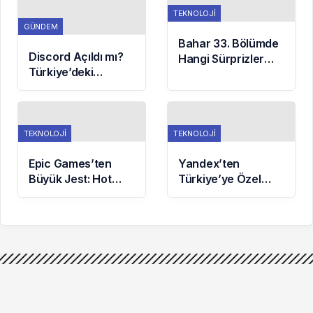
TEKNOLOJI
GÜNDEM
Bahar 33. Bölümde
Discord Açıldı mı?
Hangi Sürprizler
Türkiye’deki
Bekliyor? Timur ve
Kullanıcılar İçin Son
Bahar’ın Yüzleştiği
Durum!
Anlar!
TEKNOLOJI
TEKNOLOJI
Epic Games’ten
Yandex’ten
Büyük Jest: Hot
Türkiye’ye Özel
Wheels Unleashed
Bulma Motoru:
Bugün Ücretsiz!
Yazeka