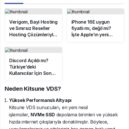
Verigom, Bayi Hosting
iPhone 16E uygun
ve Sınırsız Reseller
fiyatlı mı, değil mi?
Hosting Çözümleriyle
İşte Apple’ın yeni
Dijital Girişimcilerin
modeline dair tüm
İşini Kolaylaştırıyor
detaylar!
Discord Açıldı mı?
Türkiye’deki
Kullanıcılar İçin Son
Durum!
Neden Kitsune VDS?
Yüksek Performanslı Altyapı
Kitsune VDS sunucuları, en yeni nesil
işlemciler,
NVMe SSD
depolama birimleri ve yüksek
hızda internet çıkışlarıyla donatılmıştır. Böylece,
uygulamalarınız ve siteleriniz her zaman hızlı yanıt