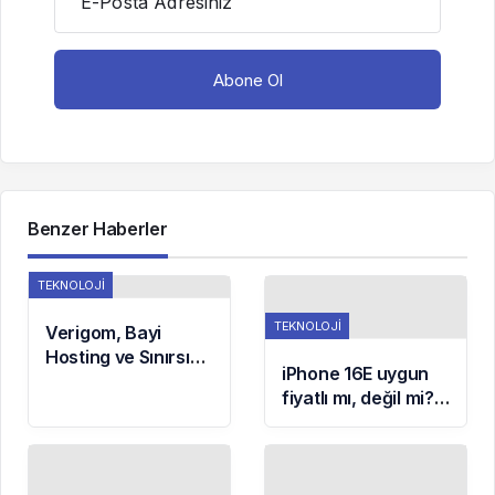
E-Posta Adresiniz
Benzer Haberler
TEKNOLOJI
TEKNOLOJI
Verigom, Bayi
Hosting ve Sınırsız
iPhone 16E uygun
Reseller Hosting
fiyatlı mı, değil mi?
Çözümleriyle Dijital
İşte Apple’ın yeni
Girişimcilerin İşini
modeline dair tüm
Kolaylaştırıyor
detaylar!