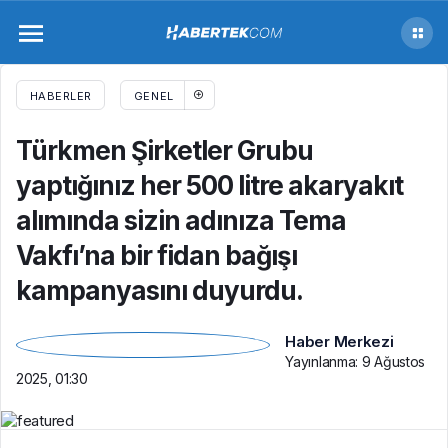
Türkmen Şirketler Grubu yaptığınız her 500
litre akaryakıt alımında sizin adınıza Tema
HABERLER
GENEL
Vakfı’na bir fidan bağışı kampanyasını
Türkmen Şirketler Grubu
yaptığınız her 500 litre akaryakıt
duyurdu.
alımında sizin adınıza Tema
Vakfı’na bir fidan bağışı
kampanyasını duyurdu.
Haber Merkezi
Yayınlanma:
9 Ağustos
2025, 01:30