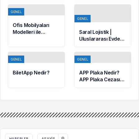
Ahmegon
GENEL
GENEL
Ofis Mobilyaları
Modelleri ile
Saral Lojistik |
Verimliliği
Uluslararası Evden
Artırmanın Yolları
Eve Nakliyat
Hizmetleri
GENEL
GENEL
BiletApp Nedir?
APP Plaka Nedir?
APP Plaka Cezası
Var mı?
HABERLER
ASAYIŞ