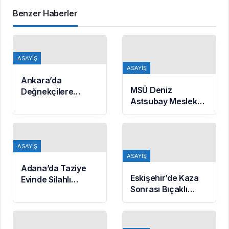
Benzer Haberler
ASAYIŞ
ASAYIŞ
Ankara’da
MSÜ Deniz
Değnekçilere
Astsubay Meslek
Operasyon: 10
Yüksekokulu
Gözaltı
Öğrencileri
Geleceğe
Hazırlanıyor
ASAYIŞ
ASAYIŞ
Adana’da Taziye
Eskişehir’de Kaza
Evinde Silahlı
Sonrası Bıçaklı
Kavga: O Anlar
Kavga: 2 Yaralı
Kamerada