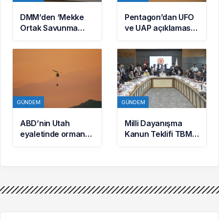
DMM’den ‘Mekke
Pentagon’dan UFO
Ortak Savunma
ve UAP açıklaması:
Anlaşması’
Yeni belgeler
iddialarına
kamuoyuyla
yalanlama
paylaşıldı
GÜNDEM
GÜNDEM
ABD’nin Utah
Milli Dayanışma
eyaletinde orman
Kanun Teklifi TBMM
yangınına
Adalet
müdahale eden
Komisyonunda
helikopter düştü
kabul edildi