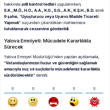
hakkında
adli kontrol tedbiri
uygulanırken;
S.K., M.Ö., H.O., A.A., K.G., S.G., A.K., K.Ş.H., B.D.
isimli
9 şahıs
, “
Uyuşturucu veya Uyarıcı Madde Ticareti
Yapmak
” suçundan çıkarıldıkları mahkemece
tutuklanarak cezaevine gönderildi
.
Yalova Emniyeti: Mücadele Kararlılıkla
Sürecek
Yalova Emniyet Müdürlüğü’nden yapılan açıklamada,
“
Vatandaşlarımızın huzur ve güvenliğini sağlamak
amacıyla suç ve suçlularla mücadelemiz kararlılıkla
sürdürülecektir
” denildi.
0
0
0
0
0