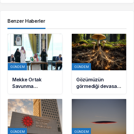
Benzer Haberler
GÜNDEM
GÜNDEM
Mekke Ortak
Gözümüzün
Savunma
görmediği devasa
Anlaşması
imparatorluk:
uluslararası
Dünya gerçekten
basında geniş yankı
mantarların mı?
uyandırdı
GÜNDEM
GÜNDEM