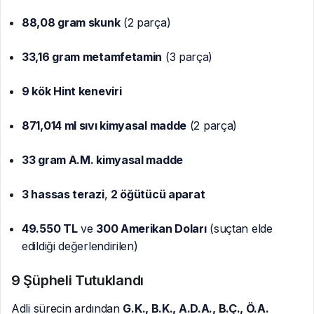
88,08 gram skunk
(2 parça)
33,16 gram metamfetamin
(3 parça)
9 kök Hint keneviri
871,014 ml sıvı kimyasal madde
(2 parça)
33 gram A.M. kimyasal madde
3 hassas terazi
,
2 öğütücü aparat
49.550 TL
ve
300 Amerikan Doları
(suçtan elde
edildiği değerlendirilen)
9 Şüpheli Tutuklandı
Adli sürecin ardından
G.K., B.K., A.D.A., B.Ç., Ö.A.