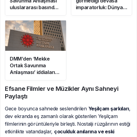
Savunma Anlaşması
görmediği devasa
uluslararası basında
imparatorluk: Dünya
geniş yankı uyandırdı
gerçekten
mantarların mı?
DMM’den ‘Mekke
Ortak Savunma
Anlaşması’ iddialarına
yalanlama
Efsane Filmler ve Müzikler Aynı Sahneyi
Paylaştı
Gece boyunca sahnede seslendirilen
Yeşilçam şarkıları
,
dev ekranda eş zamanlı olarak gösterilen Yeşilçam
filmlerinin görüntüleriyle birleşti. Nostalji rüzgârının estiği
etkinlikte vatandaşlar,
çocukluk anılarına ve eski