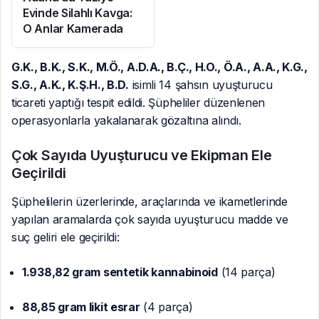
Evinde Silahlı Kavga:
O Anlar Kamerada
G.K., B.K., S.K., M.Ö., A.D.A., B.Ç., H.O., Ö.A., A.A., K.G.,
S.G., A.K., K.Ş.H., B.D.
isimli 14 şahsın uyuşturucu
ticareti yaptığı tespit edildi. Şüpheliler düzenlenen
operasyonlarla yakalanarak gözaltına alındı.
Çok Sayıda Uyuşturucu ve Ekipman Ele
Geçirildi
Şüphelilerin üzerlerinde, araçlarında ve ikametlerinde
yapılan aramalarda çok sayıda uyuşturucu madde ve
suç geliri ele geçirildi:
1.938,82 gram sentetik kannabinoid
(14 parça)
88,85 gram likit esrar
(4 parça)