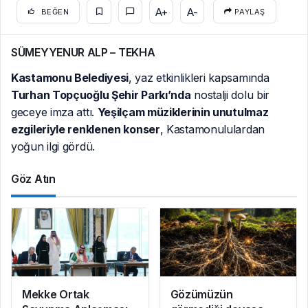
A+
A-
BEĞEN
PAYLAŞ
SÜMEYYENUR ALP – TEKHA
Kastamonu Belediyesi
, yaz etkinlikleri kapsamında
Turhan Topçuoğlu Şehir Parkı’nda
nostalji dolu bir
geceye imza attı.
Yeşilçam müziklerinin unutulmaz
ezgileriyle renklenen konser
, Kastamonululardan
yoğun ilgi gördü.
Göz Atın
Mekke Ortak
Gözümüzün