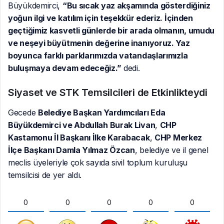
Büyükdemirci,
“Bu sıcak yaz akşamında gösterdiğiniz
yoğun ilgi ve katılım için teşekkür ederiz. İçinden
geçtiğimiz kasvetli günlerde bir arada olmanın, umudu
ve neşeyi büyütmenin değerine inanıyoruz. Yaz
boyunca farklı parklarımızda vatandaşlarımızla
buluşmaya devam edeceğiz.”
dedi.
Siyaset ve STK Temsilcileri de Etkinlikteydi
Gecede
Belediye Başkan Yardımcıları Eda
Büyükdemirci ve Abdullah Burak Livan
,
CHP
Kastamonu İl Başkanı İlke Karabacak
,
CHP Merkez
İlçe Başkanı Damla Yılmaz Özcan
, belediye ve il genel
meclis üyeleriyle çok sayıda sivil toplum kuruluşu
temsilcisi de yer aldı.
0
0
0
0
0