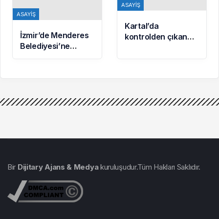
ASAYIŞ
ASAYIŞ
Kartal’da
İzmir’de Menderes
kontrolden çıkan
Belediyesi’ne
otomobil 3 araca
Yönelik
çarptı: 2 yaralı
Soruşturmada 16
Şüpheli Adliyede
Bir
Dijitary Ajans & Medya
kuruluşudur.Tüm Hakları Saklıdır.