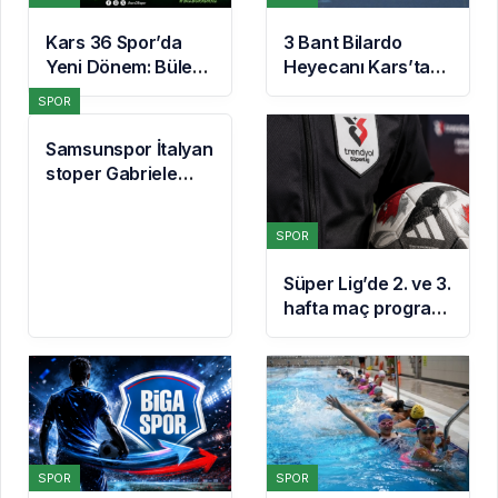
Kars 36 Spor’da
3 Bant Bilardo
Yeni Dönem: Bülent
Heyecanı Kars’ta
Ayan ve Sedat
Başlıyor
SPOR
Aslan Göreve
Başladı
Samsunspor İtalyan
stoper Gabriele
Guarino’yu
kadrosuna kattı
SPOR
Süper Lig’de 2. ve 3.
hafta maç programı
açıklandı
SPOR
SPOR