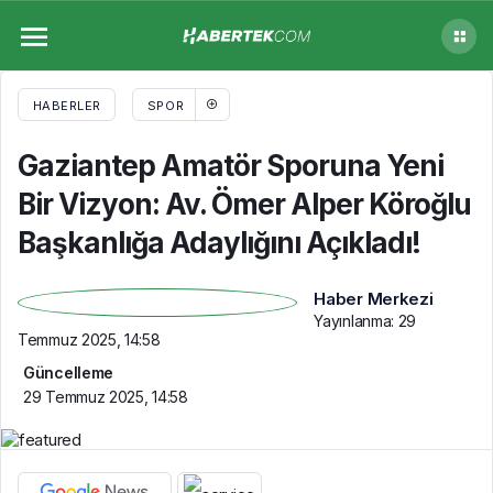
Gaziantep Amatör Sporuna Yeni Bir Vizyon:
Av. Ömer Alper Köroğlu Başkanlığa
HABERLER
SPOR
Adaylığını Açıkladı!
Gaziantep Amatör Sporuna Yeni
Bir Vizyon: Av. Ömer Alper Köroğlu
Başkanlığa Adaylığını Açıkladı!
Haber Merkezi
Yayınlanma:
29
Temmuz 2025, 14:58
Güncelleme
29 Temmuz 2025, 14:58