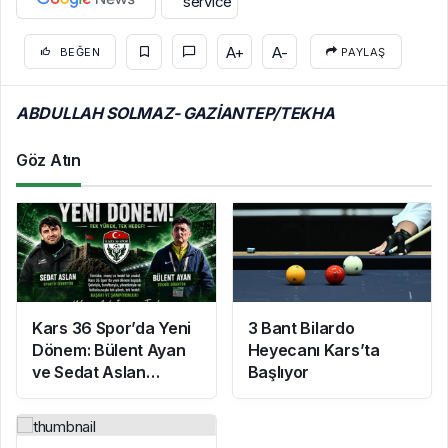
A+
A-
BEĞEN
PAYLAŞ
ABDULLAH SOLMAZ- GAZİANTEP/TEKHA
Göz Atın
Kars 36 Spor’da Yeni
3 Bant Bilardo
Dönem: Bülent Ayan
Heyecanı Kars’ta
ve Sedat Aslan
Başlıyor
Göreve Başladı