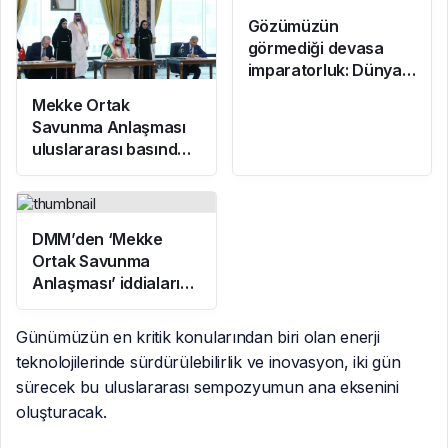
Gözümüzün
görmediği devasa
imparatorluk: Dünya
gerçekten
Mekke Ortak
mantarların mı?
Savunma Anlaşması
uluslararası basında
geniş yankı uyandırdı
DMM’den ‘Mekke
Ortak Savunma
Anlaşması’ iddialarına
yalanlama
Günümüzün en kritik konularından biri olan enerji
teknolojilerinde sürdürülebilirlik ve inovasyon, iki gün
sürecek bu uluslararası sempozyumun ana eksenini
oluşturacak.