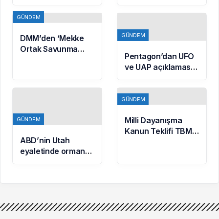
Anlaşması
mantarların mı?
uluslararası
GÜNDEM
basında geniş yankı
uyandırdı
GÜNDEM
DMM’den ‘Mekke
Ortak Savunma
Pentagon’dan UFO
Anlaşması’
ve UAP açıklaması:
iddialarına
Yeni belgeler
yalanlama
kamuoyuyla
paylaşıldı
GÜNDEM
Milli Dayanışma
GÜNDEM
Kanun Teklifi TBMM
ABD’nin Utah
Adalet
eyaletinde orman
Komisyonunda
yangınına
kabul edildi
müdahale eden
helikopter düştü