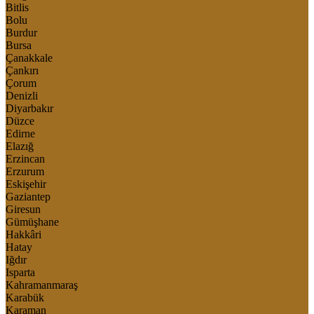
Bitlis
Bolu
Burdur
Bursa
Çanakkale
Çankırı
Çorum
Denizli
Diyarbakır
Düzce
Edirne
Elazığ
Erzincan
Erzurum
Eskişehir
Gaziantep
Giresun
Gümüşhane
Hakkâri
Hatay
Iğdır
Isparta
Kahramanmaraş
Karabük
Karaman