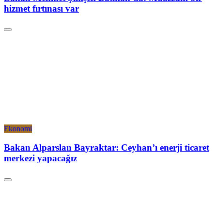
hizmet fırtınası var
Ekonomi
Bakan Alparslan Bayraktar: Ceyhan’ı enerji ticaret
merkezi yapacağız