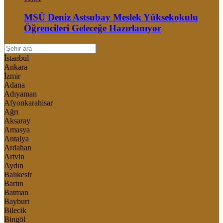
MSÜ Deniz Astsubay Meslek Yüksekokulu
Öğrencileri Geleceğe Hazırlanıyor
İstanbul
Ankara
İzmir
Adana
Adıyaman
Afyonkarahisar
Ağrı
Aksaray
Amasya
Antalya
Ardahan
Artvin
Aydın
Balıkesir
Bartın
Batman
Bayburt
Bilecik
Bingöl