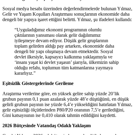
Sosyal medya hesabı üzerinden değerlendirmelerde bulunan Yılmaz,
Gelir ve Yaşam Koşulları Araştırması sonuçlarının ekonomide daha
dengeli bir yapıya işaret ettiğini belirtti. Yılmaz, şu ifadeleri kullandı:
“Uyguladığımız ekonomi programının olumlu
çıktılarının yansıması olarak gelir dağılımımız
iyileşmeye devam ediyor. Düşük gelir gruplarının
toplam gelirden aldığı pay artarken, ekonomide daha
dengeli bir yapı oluşmaya devam etmektedir. Sosyal
devlet ilkesiyle, kapsayıcı kalkınma yaklaşımıyla ve
‘insanı yaşat ki devlet yaşasın’ şiarıyla, ülkemizin sahip
olduğu refahı, toplumun tüm katmanlarına yaymaya
kararlıyız.”
Eşitsizlik Göstergelerinde Gerileme
Araştırma verilerine göre, en yüksek gelire sahip yüzde 20’lik
grubun payının 0,1 puan azalarak yüzde 48’e düştüğünü, en düşük
gelirli grubun payının ise yüzde 6,4’e yükseldiğini hatırlatan Yılmaz,
gelir eşitsizliği ölçütlerinden P80/P20 oranının 7,5’e gerilediğini,
Gini katsayısının ise 0,410 olarak tahmin edildiğini kaydetti.
2026 Bütçesinde Vatandaş Odaklı Yaklaşım