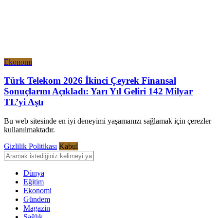
Ekonomi
Türk Telekom 2026 İkinci Çeyrek Finansal
Sonuçlarını Açıkladı: Yarı Yıl Geliri 142 Milyar
TL’yi Aştı
Bu web sitesinde en iyi deneyimi yaşamanızı sağlamak için çerezler
kullanılmaktadır.
Gizlilik Politikası
Kabul
Dünya
Eğitim
Ekonomi
Gündem
Magazin
Sağlık