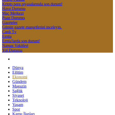
Kripto para piyasalarında son durum!
Hava Durumu
Maç Merkezi
Puan Durumu
Gazeteler
Günün gazete manşetlerini inceleyin.
Canlı Tv
Emtia
Emtia'larda son durum!
Namaz Vakitleri
Yol Durumu
Dünya
Eğitim
Ekonomi
Gündem
Magazin
Sağlık
Siyaset
Teknoloji
Yaşam
Spor
Kamu İlanları