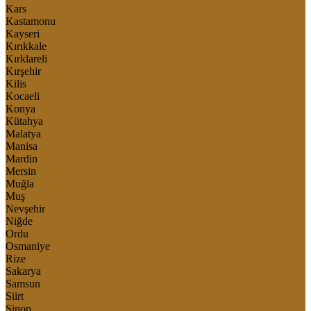
Kars
Kastamonu
Kayseri
Kırıkkale
Kırklareli
Kırşehir
Kilis
Kocaeli
Konya
Kütahya
Malatya
Manisa
Mardin
Mersin
Muğla
Muş
Nevşehir
Niğde
Ordu
Osmaniye
Rize
Sakarya
Samsun
Siirt
Sinop