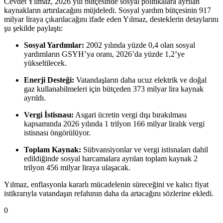
Cevdet Yılmaz, 2026 yılı bütçesinde sosyal politikalara ayrılan
kaynakların artırılacağını müjdeledi. Sosyal yardım bütçesinin 917
milyar liraya çıkarılacağını ifade eden Yılmaz, desteklerin detaylarını
şu şekilde paylaştı:
Sosyal Yardımlar:
2002 yılında yüzde 0,4 olan sosyal
yardımların GSYH’ya oranı, 2026’da yüzde 1,2’ye
yükseltilecek.
Enerji Desteği:
Vatandaşların daha ucuz elektrik ve doğal
gaz kullanabilmeleri için bütçeden 373 milyar lira kaynak
ayrıldı.
Vergi İstisnası:
Asgari ücretin vergi dışı bırakılması
kapsamında 2026 yılında 1 trilyon 166 milyar liralık vergi
istisnası öngörülüyor.
Toplam Kaynak:
Sübvansiyonlar ve vergi istisnaları dahil
edildiğinde sosyal harcamalara ayrılan toplam kaynak 2
trilyon 456 milyar liraya ulaşacak.
Yılmaz, enflasyonla kararlı mücadelenin süreceğini ve kalıcı fiyat
istikrarıyla vatandaşın refahının daha da artacağını sözlerine ekledi.
0