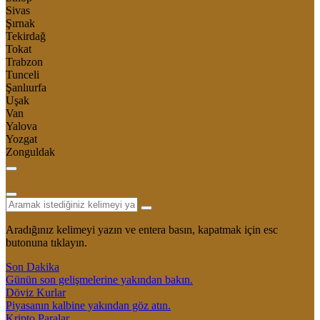
Sivas
Şırnak
Tekirdağ
Tokat
Trabzon
Tunceli
Şanlıurfa
Uşak
Van
Yalova
Yozgat
Zonguldak
Aradığınız kelimeyi yazın ve entera basın, kapatmak için esc
butonuna tıklayın.
Son Dakika
Günün son gelişmelerine yakından bakın.
Döviz Kurlar
Piyasanın kalbine yakından göz atın.
Kripto Paralar