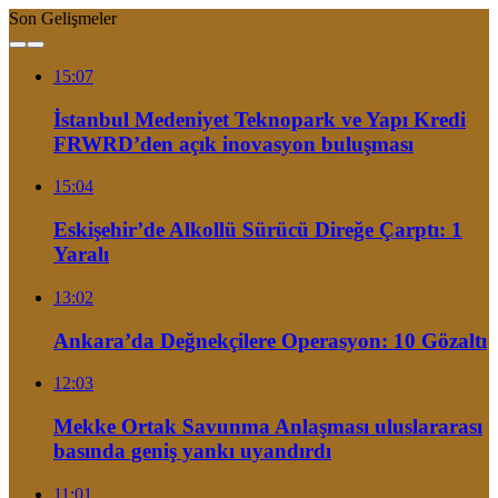
Son Gelişmeler
15:07
İstanbul Medeniyet Teknopark ve Yapı Kredi
FRWRD’den açık inovasyon buluşması
15:04
Eskişehir’de Alkollü Sürücü Direğe Çarptı: 1
Yaralı
13:02
Ankara’da Değnekçilere Operasyon: 10 Gözaltı
12:03
Mekke Ortak Savunma Anlaşması uluslararası
basında geniş yankı uyandırdı
11:01