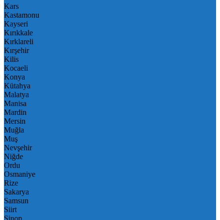
Kars
Kastamonu
Kayseri
Kırıkkale
Kırklareli
Kırşehir
Kilis
Kocaeli
Konya
Kütahya
Malatya
Manisa
Mardin
Mersin
Muğla
Muş
Nevşehir
Niğde
Ordu
Osmaniye
Rize
Sakarya
Samsun
Siirt
Sinop