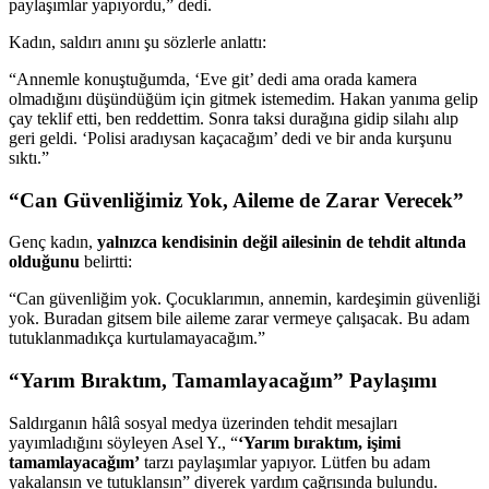
paylaşımlar yapıyordu,” dedi.
Kadın, saldırı anını şu sözlerle anlattı:
“Annemle konuştuğumda, ‘Eve git’ dedi ama orada kamera
olmadığını düşündüğüm için gitmek istemedim. Hakan yanıma gelip
çay teklif etti, ben reddettim. Sonra taksi durağına gidip silahı alıp
geri geldi. ‘Polisi aradıysan kaçacağım’ dedi ve bir anda kurşunu
sıktı.”
“Can Güvenliğimiz Yok, Aileme de Zarar Verecek”
Genç kadın,
yalnızca kendisinin değil ailesinin de tehdit altında
olduğunu
belirtti:
“Can güvenliğim yok. Çocuklarımın, annemin, kardeşimin güvenliği
yok. Buradan gitsem bile aileme zarar vermeye çalışacak. Bu adam
tutuklanmadıkça kurtulamayacağım.”
“Yarım Bıraktım, Tamamlayacağım” Paylaşımı
Saldırganın hâlâ sosyal medya üzerinden tehdit mesajları
yayımladığını söyleyen Asel Y., “
‘Yarım bıraktım, işimi
tamamlayacağım’
tarzı paylaşımlar yapıyor. Lütfen bu adam
yakalansın ve tutuklansın” diyerek yardım çağrısında bulundu.