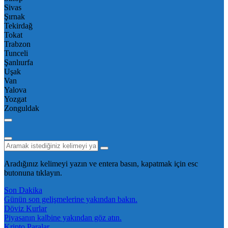
Sivas
Şırnak
Tekirdağ
Tokat
Trabzon
Tunceli
Şanlıurfa
Uşak
Van
Yalova
Yozgat
Zonguldak
Aradığınız kelimeyi yazın ve entera basın, kapatmak için esc
butonuna tıklayın.
Son Dakika
Günün son gelişmelerine yakından bakın.
Döviz Kurlar
Piyasanın kalbine yakından göz atın.
Kripto Paralar