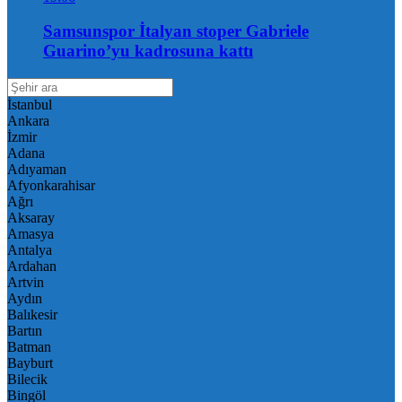
Samsunspor İtalyan stoper Gabriele
Guarino’yu kadrosuna kattı
İstanbul
Ankara
İzmir
Adana
Adıyaman
Afyonkarahisar
Ağrı
Aksaray
Amasya
Antalya
Ardahan
Artvin
Aydın
Balıkesir
Bartın
Batman
Bayburt
Bilecik
Bingöl