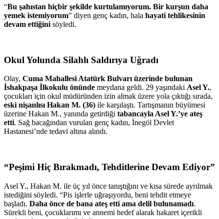
“
Bu şahıstan hiçbir şekilde kurtulamıyorum. Bir kurşun daha
yemek istemiyorum
” diyen genç kadın, hala
hayati tehlikesinin
devam ettiğini
söyledi.
Okul Yolunda Silahlı Saldırıya Uğradı
Olay,
Cuma Mahallesi Atatürk Bulvarı üzerinde bulunan
İshakpaşa İlkokulu önünde
meydana geldi. 29 yaşındaki
Asel Y.
,
çocukları için okul müdüründen izin almak üzere yola çıktığı sırada,
eski nişanlısı Hakan M. (36)
ile karşılaştı. Tartışmanın büyümesi
üzerine Hakan M., yanında getirdiği
tabancayla Asel Y.’ye ateş
etti
. Sağ bacağından vurulan genç kadın, İnegöl Devlet
Hastanesi’nde tedavi altına alındı.
“Peşimi Hiç Bırakmadı, Tehditlerine Devam Ediyor”
Asel Y., Hakan M. ile üç yıl önce tanıştığını ve kısa sürede ayrılmak
istediğini söyledi. “Pis işlerle uğraşıyordu, beni tehdit etmeye
başladı.
Daha önce de bana ateş etti ama delil bulunamadı
.
Sürekli beni, çocuklarımı ve annemi hedef alarak hakaret içerikli