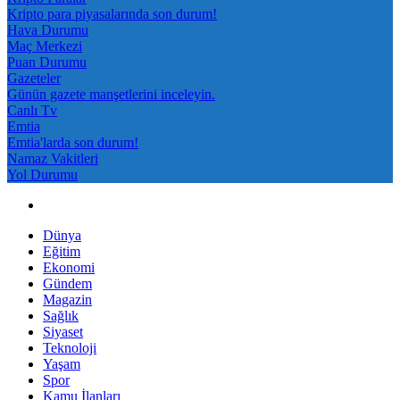
Kripto para piyasalarında son durum!
Hava Durumu
Maç Merkezi
Puan Durumu
Gazeteler
Günün gazete manşetlerini inceleyin.
Canlı Tv
Emtia
Emtia'larda son durum!
Namaz Vakitleri
Yol Durumu
Dünya
Eğitim
Ekonomi
Gündem
Magazin
Sağlık
Siyaset
Teknoloji
Yaşam
Spor
Kamu İlanları