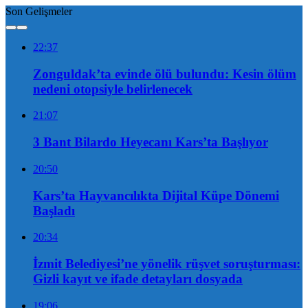
Son Gelişmeler
22:37
Zonguldak’ta evinde ölü bulundu: Kesin ölüm
nedeni otopsiyle belirlenecek
21:07
3 Bant Bilardo Heyecanı Kars’ta Başlıyor
20:50
Kars’ta Hayvancılıkta Dijital Küpe Dönemi
Başladı
20:34
İzmit Belediyesi’ne yönelik rüşvet soruşturması:
Gizli kayıt ve ifade detayları dosyada
19:06