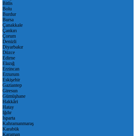
Bitlis
Bolu
Burdur
Bursa
Çanakkale
Çankırı
Çorum
Denizli
Diyarbakır
Düzce
Edirne
Elazığ
Erzincan
Erzurum
Eskişehir
Gaziantep
Giresun
Gümüşhane
Hakkâri
Hatay
Iğdır
Isparta
Kahramanmaraş
Karabük
Karaman