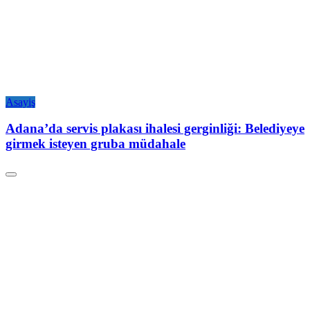
Asayiş
Adana’da servis plakası ihalesi gerginliği: Belediyeye
girmek isteyen gruba müdahale