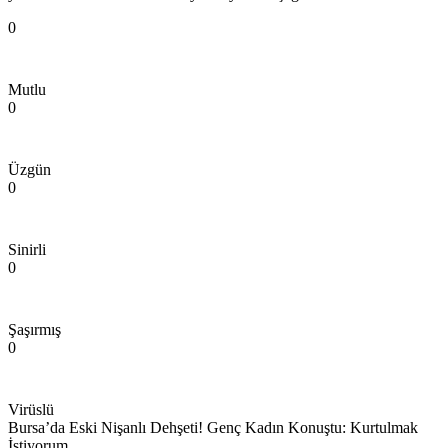
0
Mutlu
0
Üzgün
0
Sinirli
0
Şaşırmış
0
Virüslü
Bursa’da Eski Nişanlı Dehşeti! Genç Kadın Konuştu: Kurtulmak
İstiyorum