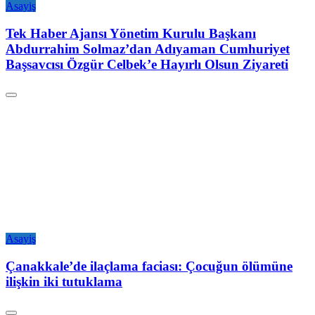
Asayiş
Tek Haber Ajansı Yönetim Kurulu Başkanı
Abdurrahim Solmaz’dan Adıyaman Cumhuriyet
Başsavcısı Özgür Celbek’e Hayırlı Olsun Ziyareti
Asayiş
Çanakkale’de ilaçlama faciası: Çocuğun ölümüne
ilişkin iki tutuklama