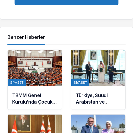
Benzer Haberler
SIYASET
SIYASET
TBMM Genel
Türkiye, Suudi
Kurulu’nda Çocuk
Arabistan ve
Koruma Kanunu
Pakistan arasında
teklifinde yeni
Mekke Ortak
maddeler kabul
Savunma
edildi
Anlaşması