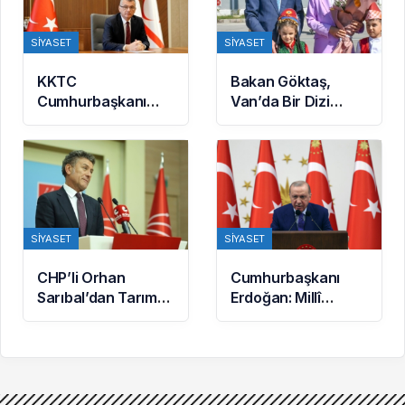
imzalandı
SIYASET
SIYASET
KKTC
Bakan Göktaş,
Cumhurbaşkanı
Van’da Bir Dizi
Erhürman: BM’nin
Temasta Bulundu
Mayın Temizleme
Önerisi Rum
Tarafınca
Reddedildi
SIYASET
SIYASET
CHP’li Orhan
Cumhurbaşkanı
Sarıbal’dan Tarım
Erdoğan: Millî
ve Ekonomi
Dayanışma ve
Eleştirisi: Çiftçi
Toplumsal
Kaderiyle Baş Başa
Bütünleşmenin
Kaldı
Güçlendirilmesine
Dair Kanun Teklifi