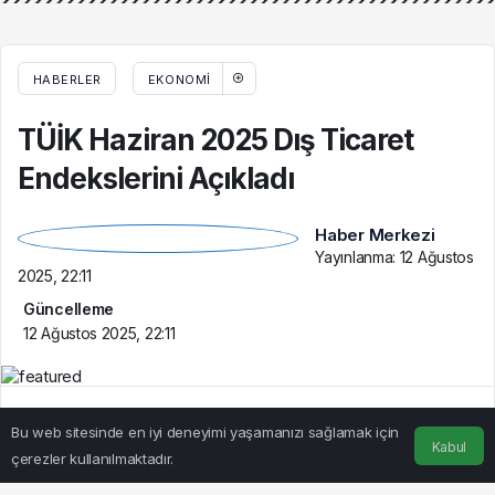
Gazi Meclisimizin
Takdirine Sunuldu
HABERLER
EKONOMI
TÜİK Haziran 2025 Dış Ticaret
Endekslerini Açıkladı
Haber Merkezi
Yayınlanma:
12 Ağustos
2025, 22:11
Güncelleme
12 Ağustos 2025, 22:11
Bu web sitesinde en iyi deneyimi yaşamanızı sağlamak için
Kabul
çerezler kullanılmaktadır.
Anasayfa
Akış
Hesabım
BEĞEN
PAYLAŞ