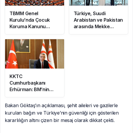
TBMM Genel
Türkiye, Suudi
Kurulu’nda Çocuk
Arabistan ve Pakistan
Koruma Kanunu
arasında Mekke
teklifinde yeni
Ortak Savunma
maddeler kabul edildi
Anlaşması imzalandı
KKTC
Cumhurbaşkanı
Erhürman: BM’nin
Mayın Temizleme
Önerisi Rum
Bakan Göktaş’ın açıklaması, şehit aileleri ve gazilerle
Tarafınca Reddedildi
kurulan bağın ve Türkiye’nin güvenliği için gösterilen
kararlılığın altını çizen bir mesaj olarak dikkat çekti.