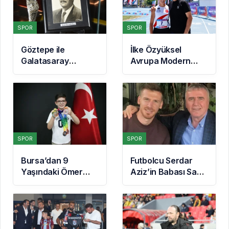
SPOR
SPOR
Göztepe ile
İlke Özyüksel
Galatasaray
Avrupa Modern
Arasındaki 53 Yıllık
Pentatlon
Yarım Kupa
Şampiyonası’nda
Hikayesi
Finale Yükseldi
SPOR
SPOR
Bursa’dan 9
Futbolcu Serdar
Yaşındaki Ömer
Aziz’in Babası Sadri
Asaf’tan
Aziz Hayatını
Singapur’da Çifte
Kaybetti
Bronz Madalya