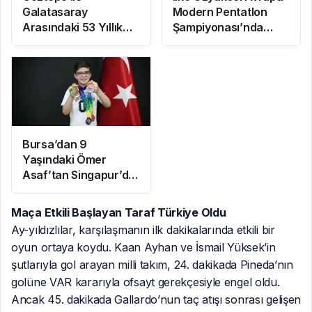
Galatasaray
Modern Pentatlon
Arasındaki 53 Yıllık
Şampiyonası’nda
Yarım Kupa Hikayesi
Finale Yükseldi
Bursa’dan 9
Yaşındaki Ömer
Asaf’tan Singapur’da
Çifte Bronz Madalya
Maça Etkili Başlayan Taraf Türkiye Oldu
Ay-yıldızlılar, karşılaşmanın ilk dakikalarında etkili bir
oyun ortaya koydu. Kaan Ayhan ve İsmail Yüksek’in
şutlarıyla gol arayan milli takım, 24. dakikada Pineda’nın
golüne VAR kararıyla ofsayt gerekçesiyle engel oldu.
Ancak 45. dakikada Gallardo’nun taç atışı sonrası gelişen