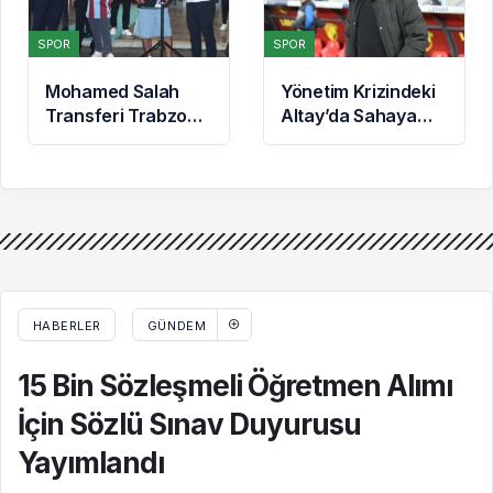
SPOR
SPOR
Mohamed Salah
Yönetim Krizindeki
Transferi Trabzon
Altay’da Sahaya
Yerel Basınında:
İniş Zamanı: Siyah-
‘Mısır Kralı
Beyazlılar Topbaşı
Trabzon’da’
Yapıyor
HABERLER
GÜNDEM
15 Bin Sözleşmeli Öğretmen Alımı
İçin Sözlü Sınav Duyurusu
Yayımlandı