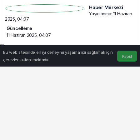
Haber Merkezi
Yayınlanma:
11 Haziran
2025, 04:07
Güncelleme
11 Haziran 2025, 04:07
Bu web sitesinde en iyi deneyimi yaşamanızı sağlamak için
Kabul
çerezler kullanılmaktadır.
Anasayfa
Akış
Hesabım
BEĞEN
PAYLAŞ
Sözlü Sınavlar 23 Haziran’da Başlıyor
Milli Eğitim Bakanlığı (MEB), 15 bin sözleşmeli öğretmen
alımına ilişkin sözlü sınav duyurusunu yayımladı. Buna
göre, öğretmen adayları için sözlü sınav süreci 23
Haziran 2025 tarihinde başlayacak.