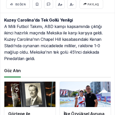
A+
A-
BEĞEN
PAYLAŞ
Kuzey Carolina’da Tek Gollü Yenilgi
A Milli Futbol Takımı, ABD kampı kapsamında çıktığı
ikinci hazırlık maçında Meksika ile karşı karşıya geldi.
Kuzey Carolina’nın Chapel Hill kasabasındaki Kenan
Stadı’nda oynanan mücadelede milliler, rakibine 1-0
mağlup oldu. Meksika’nın tek golü 45’inci dakikada
Pineda’dan geldi.
Göz Atın
Göztepe ile
İlke Özyüksel Avrupa