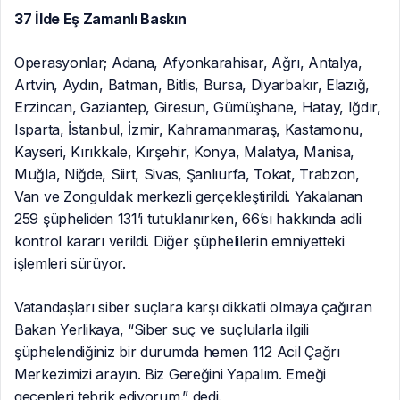
37 İlde Eş Zamanlı Baskın
Operasyonlar; Adana, Afyonkarahisar, Ağrı, Antalya,
Artvin, Aydın, Batman, Bitlis, Bursa, Diyarbakır, Elazığ,
Erzincan, Gaziantep, Giresun, Gümüşhane, Hatay, Iğdır,
Isparta, İstanbul, İzmir, Kahramanmaraş, Kastamonu,
Kayseri, Kırıkkale, Kırşehir, Konya, Malatya, Manisa,
Muğla, Niğde, Siirt, Sivas, Şanlıurfa, Tokat, Trabzon,
Van ve Zonguldak merkezli gerçekleştirildi. Yakalanan
259 şüpheliden 131’i tutuklanırken, 66’sı hakkında adli
kontrol kararı verildi. Diğer şüphelilerin emniyetteki
işlemleri sürüyor.
Vatandaşları siber suçlara karşı dikkatli olmaya çağıran
Bakan Yerlikaya, “Siber suç ve suçlularla ilgili
şüphelendiğiniz bir durumda hemen 112 Acil Çağrı
Merkezimizi arayın. Biz Gereğini Yapalım. Emeği
geçenleri tebrik ediyorum.” dedi.