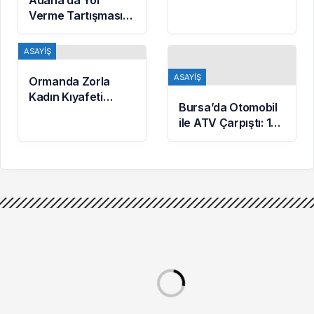
Başkanı Erol Özvar’ı
Verme Tartışması
Ziyaret Etti
Kavgaya Dönüştü:
Testereyle Saldırı
ASAYIŞ
Kamerada
ASAYIŞ
Ormanda Zorla
Kadın Kıyafeti
Bursa’da Otomobil
Giydirip Şantaj
ile ATV Çarpıştı: 1
Yaptılar: 6 Gözaltı
Ölü