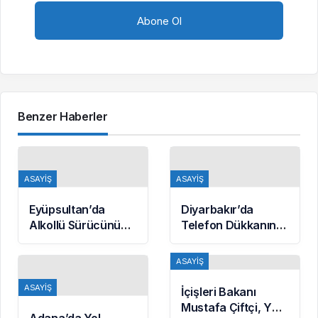
Benzer Haberler
ASAYIŞ
ASAYIŞ
Eyüpsultan’da
Diyarbakır’da
Alkollü Sürücünün
Telefon Dükkanına
Çarptığı Motokurye
Silahlı Saldırı: 2
Yaşamını Yitirdi:
Kişiyi Yaralayan
ASAYIŞ
Sanığın Tahliyesine
Şüpheli Tutuklandı
Aileden Tepki
ASAYIŞ
İçişleri Bakanı
Mustafa Çiftçi, YÖK
Adana’da Yol