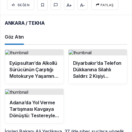
A+
A-
BEĞEN
PAYLAŞ
ANKARA / TEKHA
Göz Atın
Eyüpsultan’da Alkollü
Diyarbakır’da Telefon
Sürücünün Çarptığı
Dükkanına Silahlı
Motokurye Yaşamını
Saldırı: 2 Kişiyi
Yitirdi: Sanığın
Yaralayan Şüpheli
Tahliyesine Aileden
Tutuklandı
Tepki
Adana’da Yol Verme
Tartışması Kavgaya
Dönüştü: Testereyle
Saldırı Kamerada
İçişleri Bakanı Ali Yerlikaya, 37 ilde siber suçlara yönelik