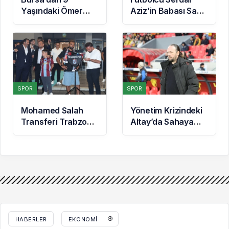
Yaşındaki Ömer
Aziz’in Babası Sadri
Asaf’tan
Aziz Hayatını
Singapur’da Çifte
Kaybetti
Bronz Madalya
SPOR
SPOR
Mohamed Salah
Yönetim Krizindeki
Transferi Trabzon
Altay’da Sahaya
Yerel Basınında:
İniş Zamanı: Siyah-
‘Mısır Kralı
Beyazlılar Topbaşı
Trabzon’da’
Yapıyor
HABERLER
EKONOMI