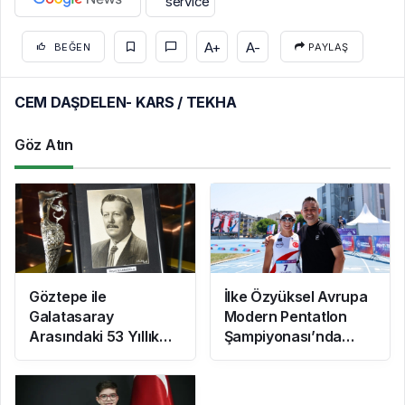
A+
A-
BEĞEN
PAYLAŞ
CEM DAŞDELEN- KARS / TEKHA
Göz Atın
Göztepe ile
İlke Özyüksel Avrupa
Galatasaray
Modern Pentatlon
Arasındaki 53 Yıllık
Şampiyonası’nda
Yarım Kupa Hikayesi
Finale Yükseldi