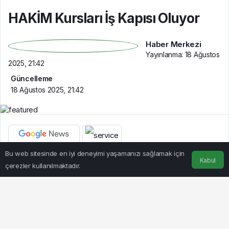
HAKİM Kursları İş Kapısı Oluyor
Haber Merkezi
Yayınlanma:
18 Ağustos
2025, 21:42
Güncelleme
18 Ağustos 2025, 21:42
Bu web sitesinde en iyi deneyimi yaşamanızı sağlamak için
Kabul
BEĞEN
PAYLAŞ
çerezler kullanılmaktadır.
Anasayfa
Akış
Hesabım
Hüseyin ZORKUN – HATAY – TEKHA
Göz Atın