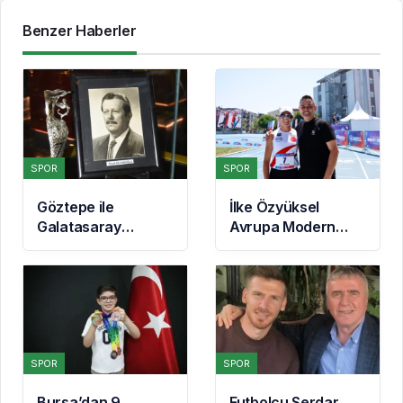
Benzer Haberler
SPOR
SPOR
Göztepe ile
İlke Özyüksel
Galatasaray
Avrupa Modern
Arasındaki 53 Yıllık
Pentatlon
Yarım Kupa
Şampiyonası’nda
Hikayesi
Finale Yükseldi
SPOR
SPOR
Bursa’dan 9
Futbolcu Serdar