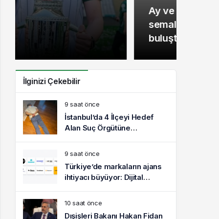
Ay ve Satürn Van
semalarında aynı karede
buluştu
İlginizi Çekebilir
9 saat önce
İstanbul’da 4 İlçeyi Hedef
Alan Suç Örgütüne
Operasyon: 7 Gözaltı
9 saat önce
Türkiye’de markaların ajans
ihtiyacı büyüyor: Dijital
reklam yatırımları 158 milyar
TL’yi aştı
10 saat önce
Dışişleri Bakanı Hakan Fidan