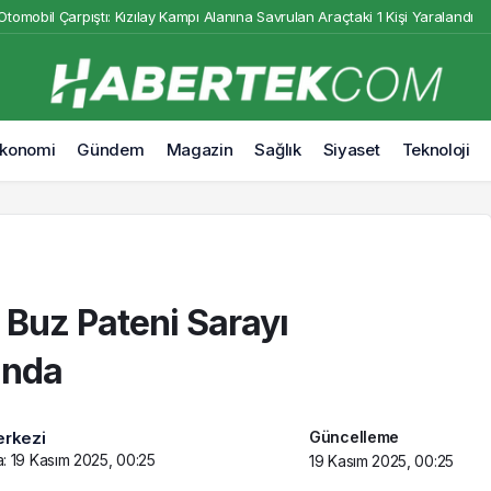
Otomobil Çarpıştı: Kızılay Kampı Alanına Savrulan Araçtaki 1 Kişi Yaralandı
yı Tamamlanma Aşamasında
Muhammet Zeki Dursun’un Sözleşmesi Uzatıldı ve Boluspor’a Kiralandı
Van semalarında aynı karede buluştu
hamed Salah Heyecanı: Taraftarlar Mağazalara Akın Etti
konomi
Gündem
Magazin
Sağlık
Siyaset
Teknoloji
adın Kıyafeti Giydirip Şantaj Yaptılar: 6 Gözaltı
i Buz Pateni Sarayı
ında
Güncelleme
rkezi
a:
19 Kasım 2025, 00:25
19 Kasım 2025, 00:25