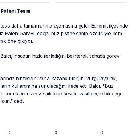
i
Galatasaray
Pateni Tesisi
r tesis daha tamamlanma aşamasına geldi. Edremit ilçesinde
 Pateni Sarayı, doğal buz pistine sahip özelliğiyle hem
rak öne çıkıyor.
alcı, inşaatın hızla ilerlediğini belirterek sahada görev
arında bir tesisin Van’a kazandırıldığını vurgulayarak,
arın kullanımına sunulacağını ifade etti. Balcı, “Buz
çocuklarımızın ve ailelerin keyifle vakit geçirebileceği
lsun.” dedi.
0
0
0