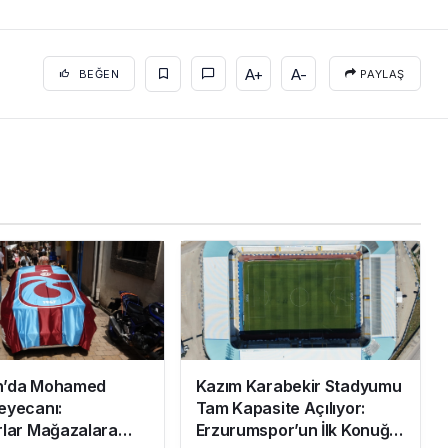
A+
A-
BEĞEN
PAYLAŞ
n’da Mohamed
Kazım Karabekir Stadyumu
eyecanı:
Tam Kapasite Açılıyor:
rlar Mağazalara
Erzurumspor’un İlk Konuğu