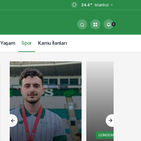
24.4 °
Istanbul
0
Yaşam
Spor
Kamu İlanları
GÜNDEM