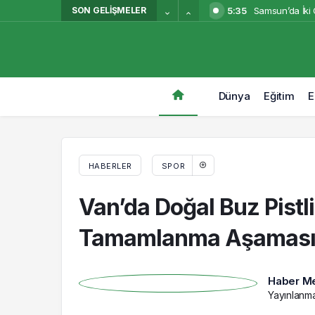
SON GELIŞMELER
5:35
Samsun’da İki 
Van’da Doğal Buz Pistli Buz Pateni Sara
2:40
Bursaspor’da 
2:34
Ay ve Satürn 
0:38
Trabzon’da Mo
Dünya
Eğitim
E
0:10
Ormanda Zorla K
HABERLER
SPOR
Van’da Doğal Buz Pistl
Tamamlanma Aşamas
Haber Me
Yayınlanm