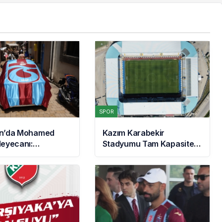
SPOR
n’da Mohamed
Kazım Karabekir
Heyecanı:
Stadyumu Tam Kapasite
arlar Mağazalara
Açılıyor: Erzurumspor’un
i
İlk Konuğu Galatasaray