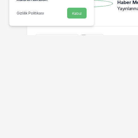
Haber Me
Yayınlanm
Gizlilik Politikası
Kabul
CAN ARICILAR – TEKİRDAĞ / TEKHA
Göz Atın
Ormanda Zorla Kadın
Bursa’d
Kıyafeti Giydirip Şantaj
Çarpıştı
Yaptılar: 6 Gözaltı
Tekirdağ Tekvando Federasyonu İl Temsilcisi S