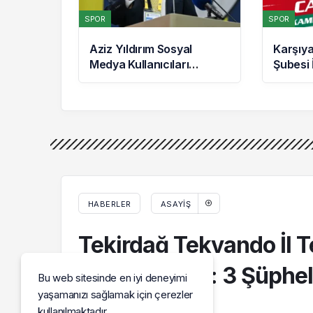
SPOR
SPOR
Aziz Yıldırım Sosyal
Karşıy
Medya Kullanıcıları
Şubesi 
Hakkında Suç
Kampany
Duyurusunda Bulundu
Destek 
HABERLER
ASAYIŞ
Tekirdağ Tekvando İl T
Silahlı Saldırı: 3 Şüphe
Bu web sitesinde en iyi deneyimi
yaşamanızı sağlamak için çerezler
kullanılmaktadır.