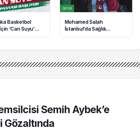
SPOR
aka Basketbol
Mohamed Salah
İçin ‘Can Suyu’
İstanbul’da Sağlık
ası Başlatıldı: İlk
Kontrolünden Geçti
Folkart’tan
emsilcisi Semih Aybek’e
li Gözaltında