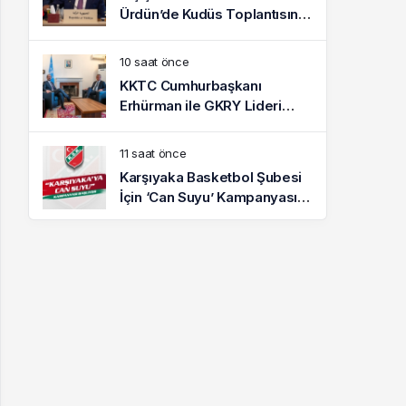
Ürdün’de Kudüs Toplantısına
Katıldı
10 saat önce
KKTC Cumhurbaşkanı
Erhürman ile GKRY Lideri
Hristodulidis 26 Ağustos’ta
Görüşecek
11 saat önce
Karşıyaka Basketbol Şubesi
İçin ‘Can Suyu’ Kampanyası
Başlatıldı: İlk Destek
Folkart’tan