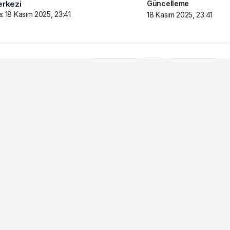
Güncelleme
rkezi
a:
18 Kasım 2025, 23:41
18 Kasım 2025, 23:41
BEĞEN
PAYLAŞ
a Otomobil ile ATV
Şişli’de İntihar İçin Üst
: 1 Ölü
Geçide Çıkan Kişi Polis
Tarafından İkna Edildi
emih Aybek, Çorlu ilçesinde uğradığı silahlı saldırıda