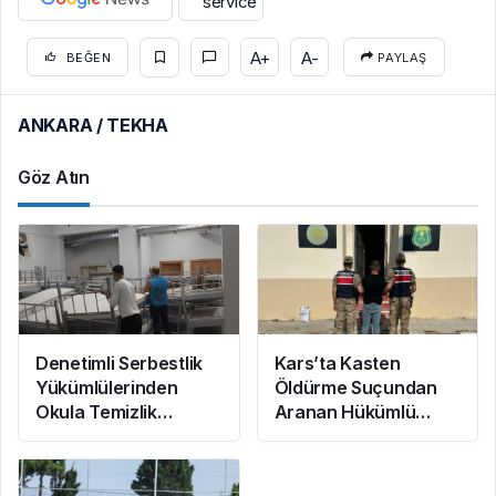
A+
A-
BEĞEN
PAYLAŞ
ANKARA / TEKHA
Göz Atın
Denetimli Serbestlik
Kars’ta Kasten
Yükümlülerinden
Öldürme Suçundan
Okula Temizlik
Aranan Hükümlü
Desteği
JASAT
Operasyonuyla
Yakalandı