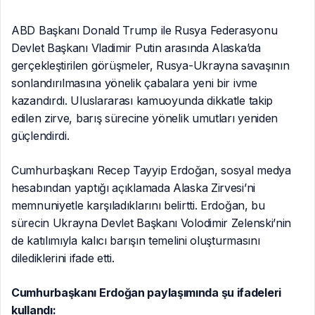
MKYK’da Gündem
“Terörsüz Türkiye”
ABD Başkanı Donald Trump ile Rusya Federasyonu
Süreci Oldu
Devlet Başkanı Vladimir Putin arasında Alaska’da
gerçekleştirilen görüşmeler, Rusya-Ukrayna savaşının
sonlandırılmasına yönelik çabalara yeni bir ivme
kazandırdı. Uluslararası kamuoyunda dikkatle takip
edilen zirve, barış sürecine yönelik umutları yeniden
güçlendirdi.
Cumhurbaşkanı Recep Tayyip Erdoğan, sosyal medya
hesabından yaptığı açıklamada Alaska Zirvesi’ni
memnuniyetle karşıladıklarını belirtti. Erdoğan, bu
sürecin Ukrayna Devlet Başkanı Volodimir Zelenski’nin
de katılımıyla kalıcı barışın temelini oluşturmasını
dilediklerini ifade etti.
Cumhurbaşkanı Erdoğan paylaşımında şu ifadeleri
kullandı: