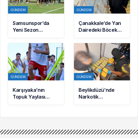
GÜNDEM
GÜNDEM
Samsunspor’da
Çanakkale’de Yan
Yeni Sezon
Dairedeki Böcek
Hazırlıkları Sürüyor:
İlaçlamasından
Thorsten Fink
Zehirlenen 9
Yönetiminde İdman
Yaşındaki Yusuf
Yaşamını Yitirdi
GÜNDEM
GÜNDEM
Karşıyaka’nın
Beylikdüzü’nde
Topuk Yaylası
Narkotik
Kamp Programı ve
Operasyonu: 62
Hazırlık Maçları
Kilo 900 Gram
Belli Oldu
Uyuşturucu Ele
Geçirildi