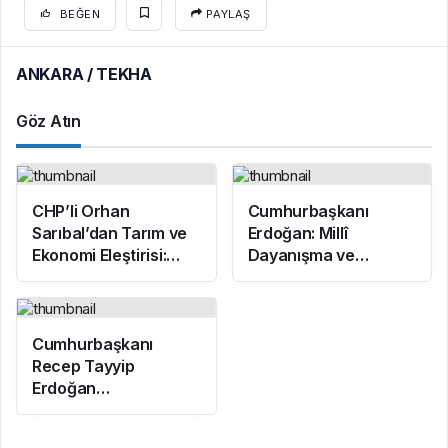
BEĞEN
PAYLAŞ
ANKARA / TEKHA
Göz Atın
CHP’li Orhan
Cumhurbaşkanı
Sarıbal’dan Tarım ve
Erdoğan: Millî
Ekonomi Eleştirisi:
Dayanışma ve
Çiftçi Kaderiyle Baş
Toplumsal
Başa Kaldı
Bütünleşmenin
Güçlendirilmesine
Dair Kanun Teklifi
Cumhurbaşkanı
Gazi Meclisimizin
Recep Tayyip
Takdirine Sunuldu
Erdoğan
Başkanlığında
Toplanan AK Parti