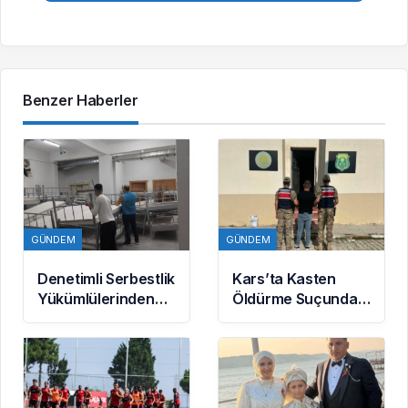
Benzer Haberler
GÜNDEM
GÜNDEM
Denetimli Serbestlik
Kars’ta Kasten
Yükümlülerinden
Öldürme Suçundan
Okula Temizlik
Aranan Hükümlü
Desteği
JASAT
Operasyonuyla
Yakalandı