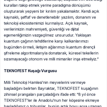
kuralları takip etmek yerine paradigma dönüşümü
oluşturarak yepyeni bir kırılım yakalamaktır. Kendi açık
kaynaklı, şeffaf ve denetlenebilir yazılım, donanım ve
teknoloji ekosistemimizi kurmalıyız. Açık kaynak,
verilerimizin mahremiyeti, güvenliği ve dijital
egemenliğimizin vazgeçilmez unsurudur. Yaklaşan
kuantum çağının tehditlerine karşı kalkanlarımızı
bugünden örmeli, iletişim ağlarımızı kuantum dirençli
şifreleme algoritmalarıyla donatarak, küresel tekellerin
sızamayacağı otonom ve milli mimariler inşa etmeliyiz.”
TEKNOFEST Kuşağı Vurgusu
Milli Teknoloji Hamlesi’nin meyvelerini vermeye
başladığını belirten Bayraktar, TEKNOFEST kuşağının
zihinsel prangaları parçaladığını ifade etti: “8 yıl önce
TEKNOFEST’ler ile Anadolu’nun her köşesine ekmeye
başladığımız o tohumlar, bugün artık boyu arşa uzanan