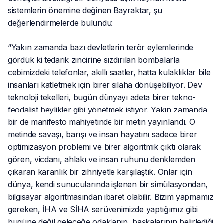
sistemlerin önemine değinen Bayraktar, şu
değerlendirmelerde bulundu:
“Yakın zamanda bazı devletlerin terör eylemlerinde
gördük ki tedarik zincirine sızdırılan bombalarla
cebimizdeki telefonlar, akıllı saatler, hatta kulaklıklar bile
insanları katletmek için birer silaha dönüşebiliyor. Dev
teknoloji tekelleri, bugün dünyayı adeta birer tekno-
feodalist beylikler gibi yönetmek istiyor. Yakın zamanda
bir de manifesto mahiyetinde bir metin yayınlandı. O
metinde savaşı, barışı ve insan hayatını sadece birer
optimizasyon problemi ve birer algoritmik çıktı olarak
gören, vicdanı, ahlakı ve insan ruhunu denklemden
çıkaran karanlık bir zihniyetle karşılaştık. Onlar için
dünya, kendi sunucularında işlenen bir simülasyondan,
bilgisayar algoritmasından ibaret olabilir. Bizim yapmamız
gereken, İHA ve SİHA serüvenimizde yaptığımız gibi
bugüne değil geleceğe odaklanıp, başkalarının belirlediği