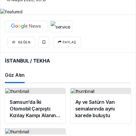
BEĞEN
PAYLAŞ
İSTANBUL / TEKHA
Göz Atın
Samsun’da İki
Ay ve Satürn Van
Otomobil Çarpıştı:
semalarında aynı
Kızılay Kampı Alanına
karede buluştu
Savrulan Araçtaki 1
Kişi Yaralandı