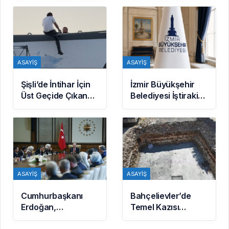
Yaptılar: 6 Gözaltı
ASAYIŞ
ASAYIŞ
Şişli’de İntihar İçin
İzmir Büyükşehir
Üst Geçide Çıkan
Belediyesi İştirakine
Kişi Polis
Soruşturma: İkinci
Tarafından İkna
Dalgada 2 Gözaltı
Edildi
ASAYIŞ
ASAYIŞ
Cumhurbaşkanı
Bahçelievler’de
Erdoğan,
Temel Kazısı
Kahramanmaraş’taki
Sırasında Tarihi