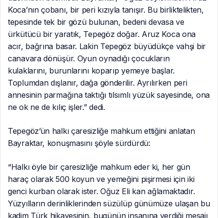
Koca’nın çobanı, bir peri kızıyla tanışır. Bu birliktelikten,
tepesinde tek bir gözü bulunan, bedeni devasa ve
ürkütücü bir yaratık, Tepegöz doğar. Aruz Koca ona
acır, bağrına basar. Lakin Tepegöz büyüdükçe vahşi bir
canavara dönüşür. Oyun oynadığı çocukların
kulaklarını, burunlarını koparıp yemeye başlar.
Toplumdan dışlanır, dağa gönderilir. Ayrılırken peri
annesinin parmağına taktığı tılsımlı yüzük sayesinde, ona
ne ok ne de kılıç işler.” dedi.
Tepegöz’ün halkı çaresizliğe mahkum ettiğini anlatan
Bayraktar, konuşmasını şöyle sürdürdü:
“Halkı öyle bir çaresizliğe mahkum eder ki, her gün
haraç olarak 500 koyun ve yemeğini pişirmesi için iki
genci kurban olarak ister. Oğuz Eli kan ağlamaktadır.
Yüzyılların derinliklerinden süzülüp günümüze ulaşan bu
kadim Türk hikayesinin, bugünün insanına verdiği mesajı