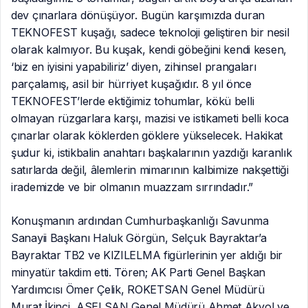
dev çınarlara dönüşüyor. Bugün karşımızda duran
TEKNOFEST kuşağı, sadece teknoloji geliştiren bir nesil
olarak kalmıyor. Bu kuşak, kendi göbeğini kendi kesen,
‘biz en iyisini yapabiliriz’ diyen, zihinsel prangaları
parçalamış, asil bir hürriyet kuşağıdır. 8 yıl önce
TEKNOFEST’lerde ektiğimiz tohumlar, kökü belli
olmayan rüzgarlara karşı, mazisi ve istikameti belli koca
çınarlar olarak köklerden göklere yükselecek. Hakikat
şudur ki, istikbalin anahtarı başkalarının yazdığı karanlık
satırlarda değil, âlemlerin mimarının kalbimize nakşettiği
irademizde ve bir olmanın muazzam sırrındadır.”
Konuşmanın ardından Cumhurbaşkanlığı Savunma
Sanayii Başkanı Haluk Görgün, Selçuk Bayraktar’a
Bayraktar TB2 ve KIZILELMA figürlerinin yer aldığı bir
minyatür takdim etti. Tören; AK Parti Genel Başkan
Yardımcısı Ömer Çelik, ROKETSAN Genel Müdürü
Murat İkinci, ASELSAN Genel Müdürü Ahmet Akyol ve