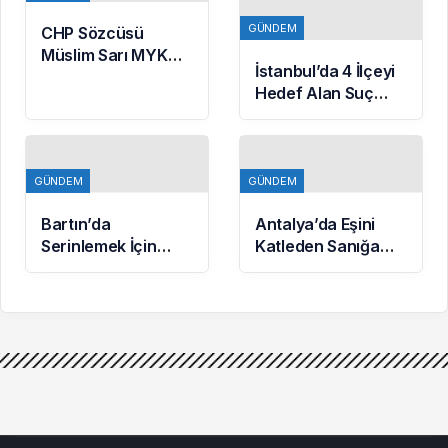
Yaralandı
GÜNDEM
CHP Sözcüsü
Müslim Sarı MYK
İstanbul’da 4 İlçeyi
Gündemine Dair
Hedef Alan Suç
Açıklamalarda
Örgütüne
Bulundu: 8 İl
Operasyon: 7
Başkanlığına Atama
Gözaltı
Yapıldı
GÜNDEM
GÜNDEM
Bartın’da
Antalya’da Eşini
Serinlemek İçin
Katleden Sanığa
Denize Giren 17
Ağırlaştırılmış
Yaşındaki Batın
Müebbet Hapis
Yaşamını Yitirdi