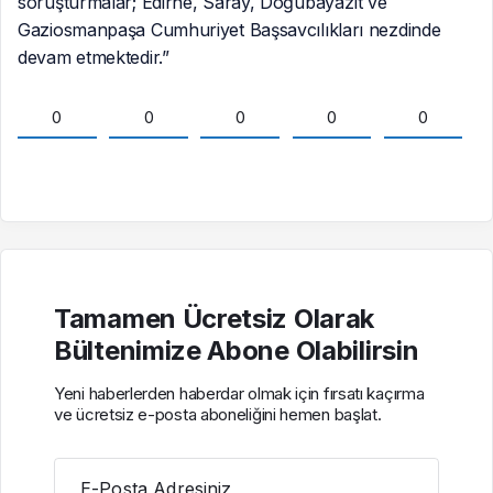
soruşturmalar; Edirne, Saray, Doğubayazıt ve
Gaziosmanpaşa Cumhuriyet Başsavcılıkları nezdinde
devam etmektedir.”
0
0
0
0
0
Tamamen Ücretsiz Olarak
Bültenimize Abone Olabilirsin
Yeni haberlerden haberdar olmak için fırsatı kaçırma
ve ücretsiz e-posta aboneliğini hemen başlat.
E-Posta Adresiniz