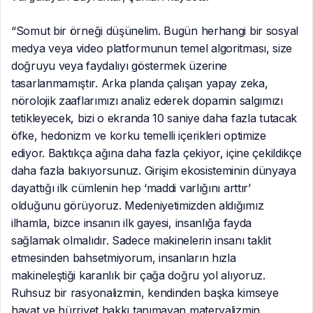
“Somut bir örneği düşünelim. Bugün herhangi bir sosyal
medya veya video platformunun temel algoritması, size
doğruyu veya faydalıyı göstermek üzerine
tasarlanmamıştır. Arka planda çalışan yapay zeka,
nörolojik zaaflarımızı analiz ederek dopamin salgımızı
tetikleyecek, bizi o ekranda 10 saniye daha fazla tutacak
öfke, hedonizm ve korku temelli içerikleri optimize
ediyor. Baktıkça ağına daha fazla çekiyor, içine çekildikçe
daha fazla bakıyorsunuz. Girişim ekosisteminin dünyaya
dayattığı ilk cümlenin hep ‘maddi varlığını arttır’
olduğunu görüyoruz. Medeniyetimizden aldığımız
ilhamla, bizce insanın ilk gayesi, insanlığa fayda
sağlamak olmalıdır. Sadece makinelerin insanı taklit
etmesinden bahsetmiyorum, insanların hızla
makineleştiği karanlık bir çağa doğru yol alıyoruz.
Ruhsuz bir rasyonalizmin, kendinden başka kimseye
hayat ve hürriyet hakkı tanımayan materyalizmin