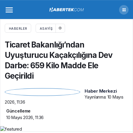
Ticaret Bakanlığı’ndan Uyuşturucu
Kaçakçılığına Dev Darbe: 659 Kilo Madde
HABERLER
ASAYIŞ
Ele Geçirildi
Ticaret Bakanlığı’ndan
Uyuşturucu Kaçakçılığına Dev
Darbe: 659 Kilo Madde Ele
Geçirildi
Haber Merkezi
Yayınlanma:
10 Mayıs
2026, 11:36
Güncelleme
10 Mayıs 2026, 11:36