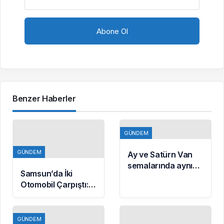
Benzer Haberler
GÜNDEM
GÜNDEM
Ay ve Satürn Van
semalarında aynı
Samsun’da İki
karede buluştu
Otomobil Çarpıştı:
Kızılay Kampı
Alanına Savrulan
Araçtaki 1 Kişi
GÜNDEM