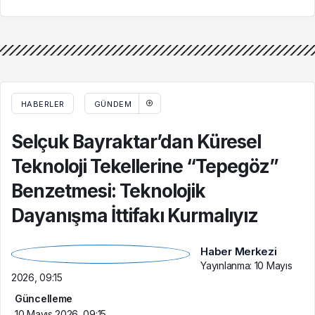
Okul Saldırısında
Bulgulara Rastlandı
Hayatını
Kaybedenlerin
Ailelerini Kabul Etti
HABERLER
GÜNDEM
Selçuk Bayraktar’dan Küresel
Teknoloji Tekellerine “Tepegöz”
Benzetmesi: Teknolojik
Dayanışma İttifakı Kurmalıyız
Haber Merkezi
Yayınlanma:
10 Mayıs
2026, 09:15
Güncelleme
10 Mayıs 2026, 09:15