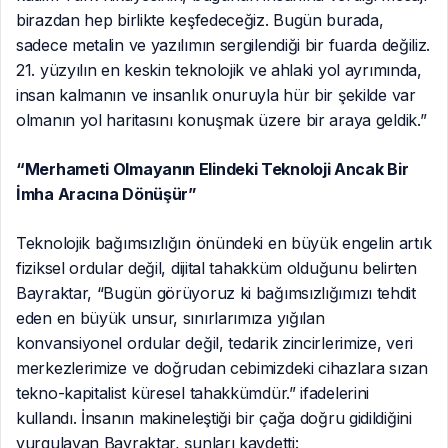
birazdan hep birlikte keşfedeceğiz. Bugün burada,
sadece metalin ve yazılımın sergilendiği bir fuarda değiliz.
21. yüzyılın en keskin teknolojik ve ahlaki yol ayrımında,
insan kalmanın ve insanlık onuruyla hür bir şekilde var
olmanın yol haritasını konuşmak üzere bir araya geldik.”
“Merhameti Olmayanın Elindeki Teknoloji Ancak Bir
İmha Aracına Dönüşür”
Teknolojik bağımsızlığın önündeki en büyük engelin artık
fiziksel ordular değil, dijital tahakküm olduğunu belirten
Bayraktar, “Bugün görüyoruz ki bağımsızlığımızı tehdit
eden en büyük unsur, sınırlarımıza yığılan
konvansiyonel ordular değil, tedarik zincirlerimize, veri
merkezlerimize ve doğrudan cebimizdeki cihazlara sızan
tekno-kapitalist küresel tahakkümdür.” ifadelerini
kullandı. İnsanın makineleştiği bir çağa doğru gidildiğini
vurgulayan Bayraktar, şunları kaydetti: