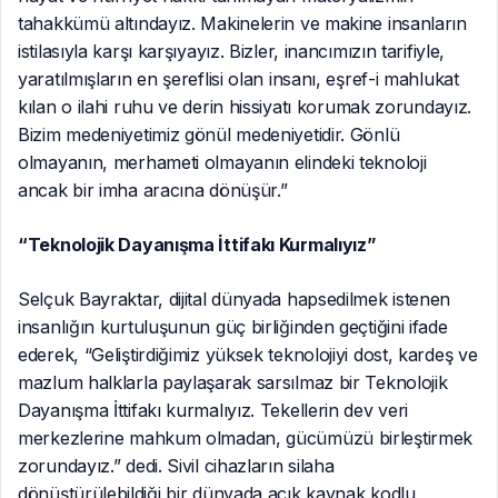
tahakkümü altındayız. Makinelerin ve makine insanların
istilasıyla karşı karşıyayız. Bizler, inancımızın tarifiyle,
yaratılmışların en şereflisi olan insanı, eşref-i mahlukat
kılan o ilahi ruhu ve derin hissiyatı korumak zorundayız.
Bizim medeniyetimiz gönül medeniyetidir. Gönlü
olmayanın, merhameti olmayanın elindeki teknoloji
ancak bir imha aracına dönüşür.”
“Teknolojik Dayanışma İttifakı Kurmalıyız”
Selçuk Bayraktar, dijital dünyada hapsedilmek istenen
insanlığın kurtuluşunun güç birliğinden geçtiğini ifade
ederek, “Geliştirdiğimiz yüksek teknolojiyi dost, kardeş ve
mazlum halklarla paylaşarak sarsılmaz bir Teknolojik
Dayanışma İttifakı kurmalıyız. Tekellerin dev veri
merkezlerine mahkum olmadan, gücümüzü birleştirmek
zorundayız.” dedi. Sivil cihazların silaha
dönüştürülebildiği bir dünyada açık kaynak kodlu