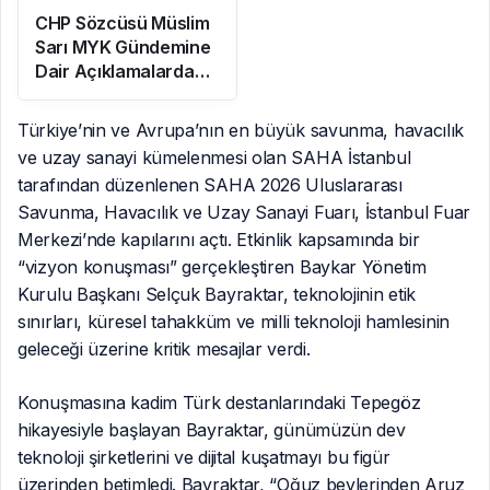
CHP Sözcüsü Müslim
Sarı MYK Gündemine
Dair Açıklamalarda
Bulundu: 8 İl
Başkanlığına Atama
Türkiye’nin ve Avrupa’nın en büyük savunma, havacılık
Yapıldı
ve uzay sanayi kümelenmesi olan SAHA İstanbul
tarafından düzenlenen SAHA 2026 Uluslararası
Savunma, Havacılık ve Uzay Sanayi Fuarı, İstanbul Fuar
Merkezi’nde kapılarını açtı. Etkinlik kapsamında bir
“vizyon konuşması” gerçekleştiren Baykar Yönetim
Kurulu Başkanı Selçuk Bayraktar, teknolojinin etik
sınırları, küresel tahakküm ve milli teknoloji hamlesinin
geleceği üzerine kritik mesajlar verdi.
Konuşmasına kadim Türk destanlarındaki Tepegöz
hikayesiyle başlayan Bayraktar, günümüzün dev
teknoloji şirketlerini ve dijital kuşatmayı bu figür
üzerinden betimledi. Bayraktar, “Oğuz beylerinden Aruz