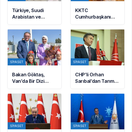
Türkiye, Suudi
KKTC
Arabistan ve
Cumhurbaşkanı
Pakistan arasında
Erhürman: BM’nin
Mekke Ortak
Mayın Temizleme
Savunma
Önerisi Rum
Anlaşması
Tarafınca
imzalandı
Reddedildi
SIYASET
SIYASET
Bakan Göktaş,
CHP’li Orhan
Van’da Bir Dizi
Sarıbal’dan Tarım
Temasta Bulundu
ve Ekonomi
Eleştirisi: Çiftçi
Kaderiyle Baş Başa
Kaldı
SIYASET
SIYASET