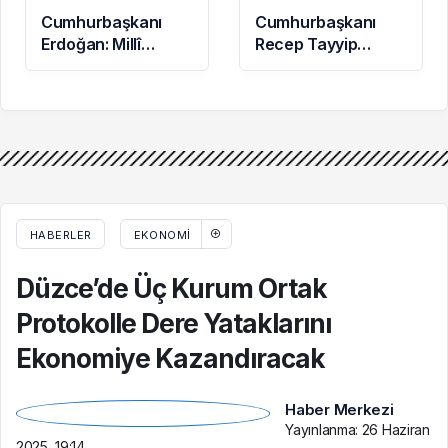
Cumhurbaşkanı
Cumhurbaşkanı
Erdoğan: Millî
Recep Tayyip
Dayanışma ve
Erdoğan
Toplumsal
Başkanlığında
Bütünleşmenin
Toplanan AK Parti
Güçlendirilmesine
MKYK’da Gündem
Dair Kanun Teklifi
“Terörsüz Türkiye”
Gazi Meclisimizin
Süreci Oldu
Takdirine Sunuldu
HABERLER
EKONOMI
Düzce’de Üç Kurum Ortak
Protokolle Dere Yataklarını
Ekonomiye Kazandıracak
Haber Merkezi
Yayınlanma:
26 Haziran
2025, 19:14