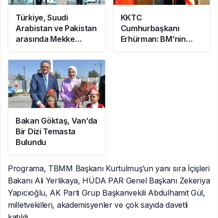
Türkiye, Suudi
KKTC
Arabistan ve Pakistan
Cumhurbaşkanı
arasında Mekke
Erhürman: BM’nin
Ortak Savunma
Mayın Temizleme
Anlaşması imzalandı
Önerisi Rum
Tarafınca Reddedildi
Bakan Göktaş, Van’da
Bir Dizi Temasta
Bulundu
Programa, TBMM Başkanı Kurtulmuş’un yanı sıra İçişleri
Bakanı Ali Yerlikaya, HÜDA PAR Genel Başkanı Zekeriya
Yapıcıoğlu, AK Parti Grup Başkanvekili Abdulhamit Gül,
milletvekilleri, akademisyenler ve çok sayıda davetli
katıldı.