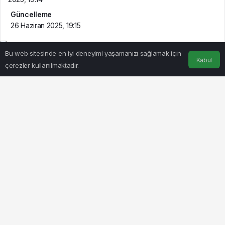
Güncelleme
26 Haziran 2025, 19:15
Bu web sitesinde en iyi deneyimi yaşamanızı sağlamak için
Kabul
çerezler kullanılmaktadır.
Anasayfa
Akış
Hesabım
BEĞEN
PAYLAŞ
SÜMEYYENUR ALP – TEKHA
Düzce Belediyesi
,
Devlet Su İşleri (DSİ)
ve
Düzce İl
Özel İdaresi
iş birliğiyle dere yataklarının temizlenmesi
ve çıkan malzemenin ekonomiye kazandırılması
amacıyla resmi protokol imzalanması için çalışmalar
başladı. Düzce Belediye Başkanı
Dr. Faruk Özlü’nün
Ankara temasları
, kentin çevre ve ekonomi gündeminde
önemli gelişmelere zemin hazırladı.