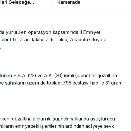
leri Geleceğe
Kamerada
nıyor
nde yürütülen operasyon kapsamında İl Emniyet
pheli bir aracı takibe aldı. Takip, Anadolu Otoyolu
.
unan B.B.A. (23) ve A.K. (30) isimli şüpheliler gözaltına
 ve şahısların üzerinde toplam 795 ecstasy hap ile 31 gram
rken, gözaltına alınan iki şüpheli hakkında uyuşturucu
nlıların emniyetteki işlemlerinin ardından adliyeye sevk