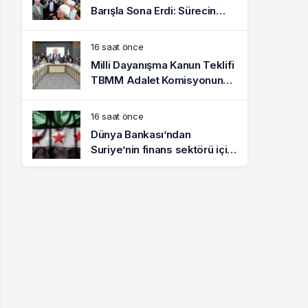
Barışla Sona Erdi: Sürecin
Başrolünde Atmanega Aşireti
Lideri Hasan Açık Vardı
16 saat önce
Milli Dayanışma Kanun Teklifi
TBMM Adalet Komisyonunda
kabul edildi
16 saat önce
Dünya Bankası’ndan
Suriye’nin finans sektörü için
100 milyon dolarlık hibe