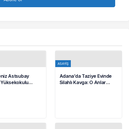
ASAYIŞ
niz Astsubay
Adana’da Taziye Evinde
 Yüksekokulu
Silahlı Kavga: O Anlar
ileri Geleceğe
Kamerada
nıyor