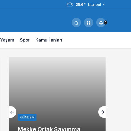
25.6 °
Istanbul
0
Yaşam
Spor
Kamu İlanları
GÜNDEM
Mekke Ortak Savunma