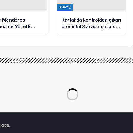
ASAYIŞ
de Menderes
Kartal’da kontrolden çıkan
esi’ne Yönelik
otomobil 3 araca çarptı: 2
urmada 16 Şüpheli
yaralı
de
lıdır.