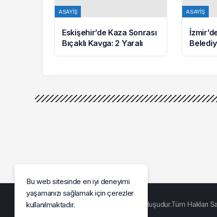
ASAYIŞ
ASAYIŞ
Eskişehir’de Kaza Sonrası
İzmir’
Bıçaklı Kavga: 2 Yaralı
Belediy
Soruşt
Adliye
Bu web sitesinde en iyi deneyimi
yaşamanızı sağlamak için çerezler
Bir
Dijitary Ajans & Medya
kuruluşudur.Tüm Hakları Sak
kullanılmaktadır.