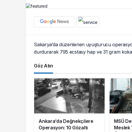
Sakarya’da düzenlenen uyuşturucu operasyonun
durdurarak 795 ecstasy hap ve 31 gram kokain ele
Göz Atın
Ankara’da Değnekçilere
MSÜ De
Operasyon: 10 Gözaltı
Meslek 