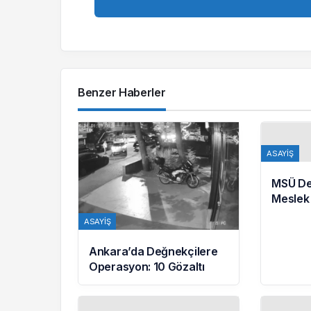
Benzer Haberler
ASAYIŞ
MSÜ De
Meslek
Öğrenc
ASAYIŞ
Hazırla
Ankara’da Değnekçilere
Operasyon: 10 Gözaltı