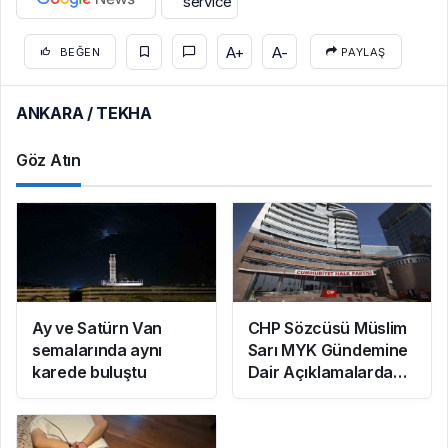
A+
A-
BEĞEN
PAYLAŞ
ANKARA / TEKHA
Göz Atın
Ay ve Satürn Van
CHP Sözcüsü Müslim
semalarında aynı
Sarı MYK Gündemine
karede buluştu
Dair Açıklamalarda
Bulundu: 8 İl
Başkanlığına Atama
Yapıldı