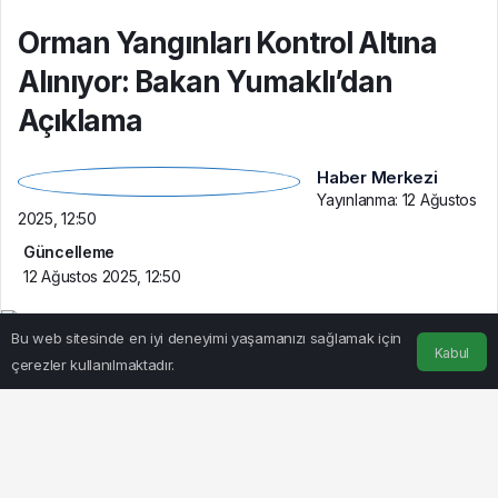
Orman Yangınları Kontrol Altına
Alınıyor: Bakan Yumaklı’dan
Açıklama
Haber Merkezi
Yayınlanma:
12 Ağustos
2025, 12:50
Güncelleme
12 Ağustos 2025, 12:50
Bu web sitesinde en iyi deneyimi yaşamanızı sağlamak için
Kabul
çerezler kullanılmaktadır.
Anasayfa
Akış
Hesabım
BEĞEN
PAYLAŞ