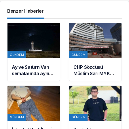
Benzer Haberler
GÜNDEM
GÜNDEM
Ay ve Satürn Van
CHP Sözcüsü
semalarında aynı
Müslim Sarı MYK
karede buluştu
Gündemine Dair
Açıklamalarda
Bulundu: 8 İl
Başkanlığına Atama
Yapıldı
GÜNDEM
GÜNDEM