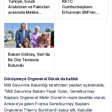
Türkiye, Suudi
KKTC
Arabistan ve Pakistan
Cumhurbaşkanı
arasında Mekke
Erhürman: BM’nin
Ortak Savunma
Mayın Temizleme
Anlaşması imzalandı
Önerisi Rum
Tarafınca Reddedildi
Bakan Göktaş, Van’da
Bir Dizi Temasta
Bulundu
Görüşmeye Orgeneral Gürak da katıldı
Milli Savunma Bakanlığı tarafından yapılan açıklamada,
“Milli Savunma Bakanı Yaşar Güler, Genelkurmay
Başkanı Orgeneral Metin Gürak’ın resmi davetlisi olarak
Ankara’ya gelen Fransa Genelkurmay Başkanı
Orgeneral Thierry Burkhard’ı kabul etti. Kabulde