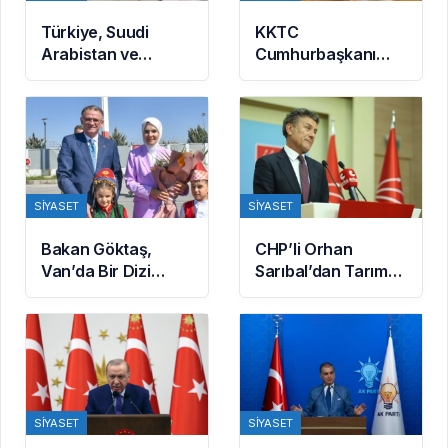
Türkiye, Suudi
KKTC
Arabistan ve
Cumhurbaşkanı
Pakistan arasında
Erhürman: BM’nin
Mekke Ortak
Mayın Temizleme
Savunma
Önerisi Rum
Anlaşması
Tarafınca
imzalandı
Reddedildi
SIYASET
SIYASET
Bakan Göktaş,
CHP’li Orhan
Van’da Bir Dizi
Sarıbal’dan Tarım
Temasta Bulundu
ve Ekonomi
Eleştirisi: Çiftçi
Kaderiyle Baş Başa
Kaldı
SIYASET
SIYASET