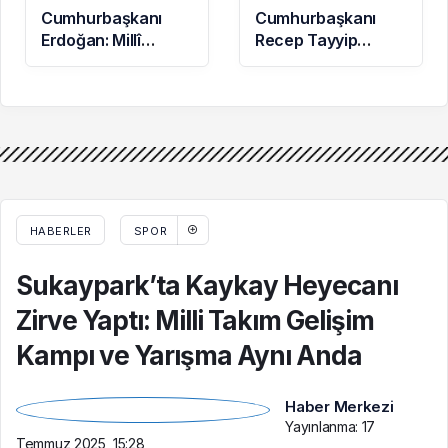
Cumhurbaşkanı
Cumhurbaşkanı
Erdoğan: Millî
Recep Tayyip
Dayanışma ve
Erdoğan
Toplumsal
Başkanlığında
Bütünleşmenin
Toplanan AK Parti
Güçlendirilmesine
MKYK’da Gündem
Dair Kanun Teklifi
“Terörsüz Türkiye”
Gazi Meclisimizin
Süreci Oldu
Takdirine Sunuldu
HABERLER
SPOR
Sukaypark’ta Kaykay Heyecanı
Zirve Yaptı: Milli Takım Gelişim
Kampı ve Yarışma Aynı Anda
Haber Merkezi
Yayınlanma:
17
Temmuz 2025, 15:28