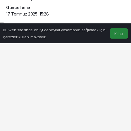
Güncelleme
17 Temmuz 2025, 15:28
Bu web sitesinde en iyi deneyimi yaşamanızı sağlamak için
Kabul
çerezler kullanılmaktadır.
Anasayfa
Akış
Hesabım
BEĞEN
PAYLAŞ
SÜMEYYENUR ALP – TEKHA
Göz Atın
Kars 36 Spor’da Yeni
3 Bant Bilardo
Dönem: Bülent Ayan
Heyecanı Kars’ta
ve Sedat Aslan
Başlıyor