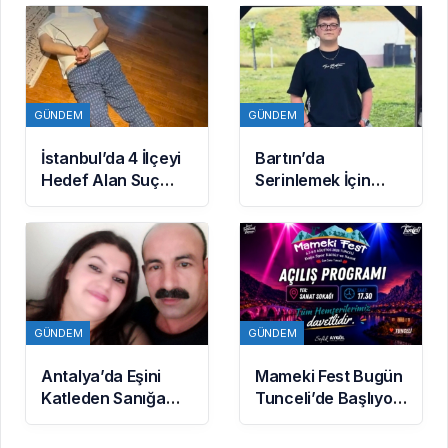
Açıklamalarda
Bulundu: 8 İl
Başkanlığına Atama
Yapıldı
GÜNDEM
GÜNDEM
İstanbul’da 4 İlçeyi
Bartın’da
Hedef Alan Suç
Serinlemek İçin
Örgütüne
Denize Giren 17
Operasyon: 7
Yaşındaki Batın
Gözaltı
Yaşamını Yitirdi
GÜNDEM
GÜNDEM
Antalya’da Eşini
Mameki Fest Bugün
Katleden Sanığa
Tunceli’de Başlıyor:
Ağırlaştırılmış
Açılış Programı
Müebbet Hapis
Saat 17.30’da Sanat