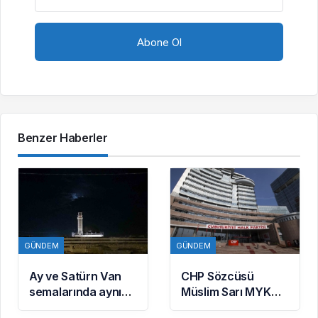
Benzer Haberler
GÜNDEM
GÜNDEM
Ay ve Satürn Van
CHP Sözcüsü
semalarında aynı
Müslim Sarı MYK
karede buluştu
Gündemine Dair