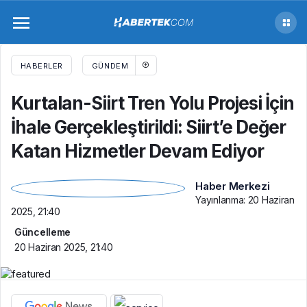
Kurtalan-Siirt Tren Yolu Projesi İçin İhale
Gerçekleştirildi: Siirt’e Değer Katan
HABERLER
GÜNDEM
Hizmetler Devam Ediyor
Kurtalan-Siirt Tren Yolu Projesi İçin
İhale Gerçekleştirildi: Siirt’e Değer
Katan Hizmetler Devam Ediyor
Haber Merkezi
Yayınlanma:
20 Haziran
2025, 21:40
Güncelleme
20 Haziran 2025, 21:40