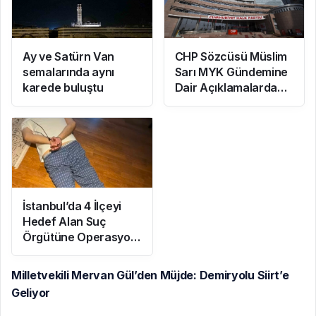
Ay ve Satürn Van
CHP Sözcüsü Müslim
semalarında aynı
Sarı MYK Gündemine
karede buluştu
Dair Açıklamalarda
Bulundu: 8 İl
Başkanlığına Atama
Yapıldı
İstanbul’da 4 İlçeyi
Hedef Alan Suç
Örgütüne Operasyon:
7 Gözaltı
Milletvekili Mervan Gül’den Müjde: Demiryolu Siirt’e
Geliyor