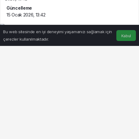
Güncelleme
15 Ocak 2026, 13:42
Bu web sitesinde en iyi deneyimi yaşamanızı sağlamak için
Kabul
çerezler kullanılmaktadır.
Anasayfa
Akış
Hesabım
BEĞEN
PAYLAŞ
ABD / TEKHA
ABD Başkanı Donald Trump, Beyaz Saray’da
düzenlenen imza töreninde Grönland’ın stratejik
önemine dair dikkat çekici açıklamalarda bulundu.
Grönland’ın korunması noktasında Danimarka’ya
güvenmediğini ifade eden Trump, bölgenin ABD için bir
“ulusal güvenlik” meselesi olduğunu vurguladı.