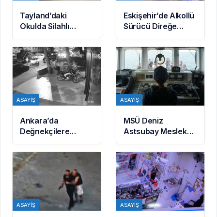
Tayland’daki
Eskişehir’de Alkollü
Okulda Silahlı
Sürücü Direğe
Saldırı: 6 Ölü, 15
Çarptı: 1 Yaralı
Yaralı
ASAYIŞ
ASAYIŞ
Ankara’da
MSÜ Deniz
Değnekçilere
Astsubay Meslek
Operasyon: 10
Yüksekokulu
Gözaltı
Öğrencileri
Geleceğe
Hazırlanıyor
ASAYIŞ
ASAYIŞ