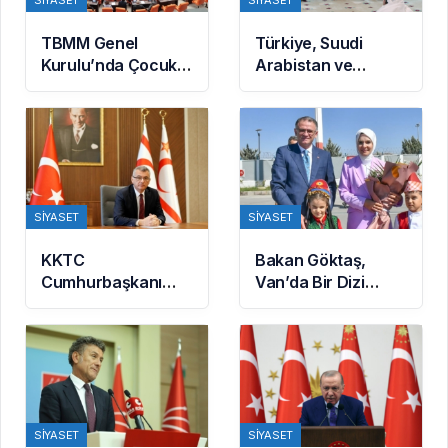
Gazi Meclisimizin
Takdirine Sunuldu
Bir
Dijitary Ajans & Medya
kuruluşudur.Tüm Hakları Saklıdır.
Hakkımızda
Gizlilik Politikası
Künye
İletişim