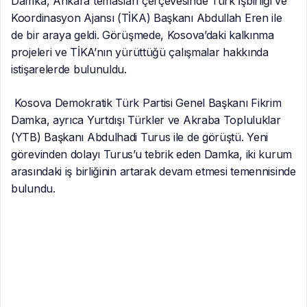
Damka, Ankara temasları çerçevesinde Türk İşbirliği ve
Koordinasyon Ajansı (TİKA) Başkanı Abdullah Eren ile
de bir araya geldi. Görüşmede, Kosova’daki kalkınma
projeleri ve TİKA’nın yürüttüğü çalışmalar hakkında
istişarelerde bulunuldu.
Kosova Demokratik Türk Partisi Genel Başkanı Fikrim
Damka, ayrıca Yurtdışı Türkler ve Akraba Topluluklar
(YTB) Başkanı Abdulhadi Turus ile de görüştü. Yeni
görevinden dolayı Turus’u tebrik eden Damka, iki kurum
arasındaki iş birliğinin artarak devam etmesi temennisinde
bulundu.
Ankara programı kapsamında Milliyetçi Hareket Partisi
(MHP) Genel Başkanı Devlet Bahçeli ile de bir araya
gelen Damka, iki ülke arasındaki dostane ilişkilerin
önemine vurgu yaptı. Görüşmede, Balkanlar’daki Türk