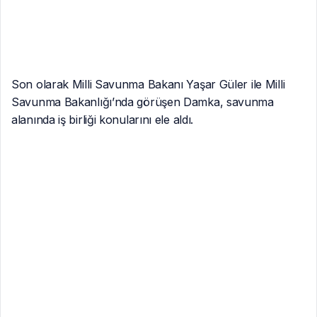
0
0
0
0
0
Tamamen Ücretsiz Olarak
Bültenimize Abone Olabilirsin
Yeni haberlerden haberdar olmak için fırsatı kaçırma
ve ücretsiz e-posta aboneliğini hemen başlat.
E-Posta Adresiniz