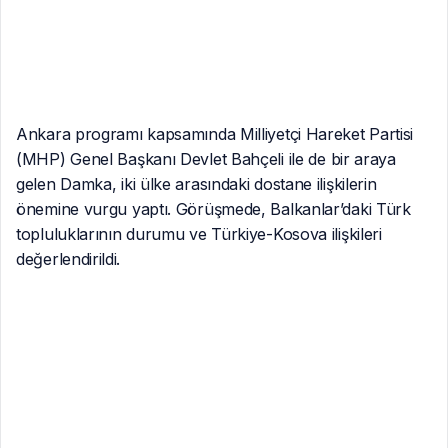
topluluklarının durumu ve Türkiye-Kosova ilişkileri
değerlendirildi.
Son olarak Milli Savunma Bakanı Yaşar Güler ile Milli
Savunma Bakanlığı’nda görüşen Damka, savunma
alanında iş birliği konularını ele aldı.
Bakan Fikrim Damka’nın Ankara ziyaretleri, Türkiye ile
Kosova arasındaki kardeşlik ve stratejik ortaklığın
pekiştirilmesi adına önemli bir adım olarak değerlendirildi.
Etiketler: