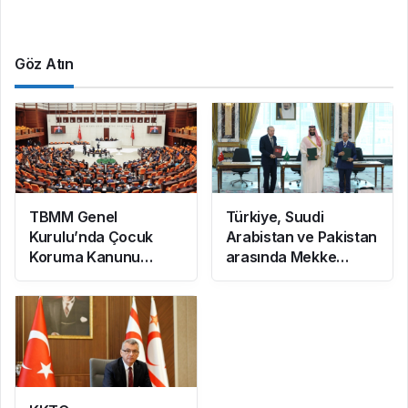
Göz Atın
TBMM Genel
Türkiye, Suudi
Kurulu’nda Çocuk
Arabistan ve Pakistan
Koruma Kanunu
arasında Mekke
teklifinde yeni
Ortak Savunma
maddeler kabul edildi
Anlaşması imzalandı