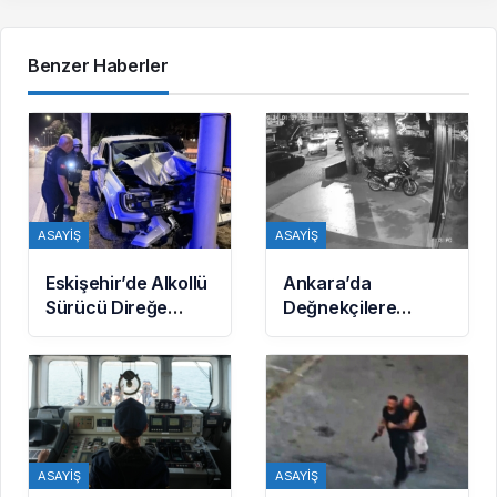
Benzer Haberler
ASAYIŞ
ASAYIŞ
Eskişehir’de Alkollü
Ankara’da
Sürücü Direğe
Değnekçilere
Çarptı: 1 Yaralı
Operasyon: 10
Gözaltı
ASAYIŞ
ASAYIŞ