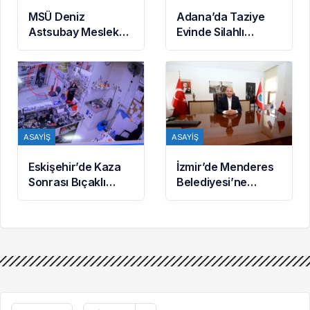
MSÜ Deniz
Adana’da Taziye
Astsubay Meslek
Evinde Silahlı
Yüksekokulu
Kavga: O Anlar
Öğrencileri
Kamerada
Geleceğe
Hazırlanıyor
ASAYIŞ
ASAYIŞ
Eskişehir’de Kaza
İzmir’de Menderes
Sonrası Bıçaklı
Belediyesi’ne
Kavga: 2 Yaralı
Yönelik
Soruşturmada 16
Şüpheli Adliyede