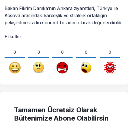
Benzer Haberler
SIYASET
SIYASET
TBMM Genel
Türkiye, Suudi
Kurulu’nda Çocuk
Arabistan ve
Koruma Kanunu
Pakistan arasında
teklifinde yeni
Mekke Ortak
maddeler kabul
Savunma
edildi
Anlaşması
imzalandı