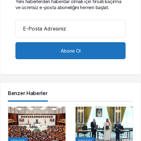
SIYASET
SIYASET
KKTC
Bakan Göktaş,
Cumhurbaşkanı
Van’da Bir Dizi
Erhürman: BM’nin
Temasta Bulundu
Mayın Temizleme
Önerisi Rum
Tarafınca
Reddedildi
SIYASET
SIYASET
CHP’li Orhan
Cumhurbaşkanı
Sarıbal’dan Tarım
Erdoğan: Millî
ve Ekonomi
Dayanışma ve
Eleştirisi: Çiftçi
Toplumsal
Kaderiyle Baş Başa
Bütünleşmenin
Kaldı
Güçlendirilmesine
Dair Kanun Teklifi