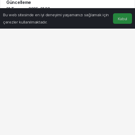
Güncelleme
21 Temmuz 2025, 21:08
Bu web sitesinde en iyi deneyimi yaşamanızı sağlamak için
Kabul
çerezler kullanılmaktadır.
Anasayfa
Akış
Hesabım
BEĞEN
PAYLAŞ
Büyük Birlik Partisi (BBP) Genel Başkanı Mustafa Destici,
Bursa ziyaretinde terörle mücadele, ekonomik sıkıntılar
ve Suriye politikaları üzerine dikkat çekici açıklamalarda
bulundu. Terör örgütlerinin silah bırakmasının yeterli
olmadığını belirten Destici, “Sadece PKK değil, PYD,
YPG, PJAK, KCK da silah bırakmalı ve kendini feshetmeli.
DEM Parti de PKK’nın siyasi uzantısıdır, kendini feshedip
yeni bir Türkiye partisi olarak yola devam edecekse
etsin,” dedi.