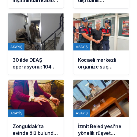
inşaatından kablo
dışı bahis
hırsızlığı: Şüpheli
operasyonu: 2
yakalandı
tutuklama
ASAYIŞ
ASAYIŞ
30 ilde DEAŞ
Kocaeli merkezli
operasyonu: 104
organize suç
şüpheli yakalandı
operasyonunun
firari iki şüphelisi
yakalandı
ASAYIŞ
ASAYIŞ
Zonguldak’ta
İzmit Belediyesi’ne
evinde ölü bulundu:
yönelik rüşvet