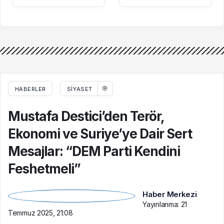
Kesin ölüm nedeni
soruşturması: Gizli
otopsiyle
kayıt ve ifade
belirlenecek
detayları dosyada
HABERLER
SIYASET
Mustafa Destici’den Terör,
Ekonomi ve Suriye’ye Dair Sert
Mesajlar: “DEM Parti Kendini
Feshetmeli”
Haber Merkezi
Yayınlanma:
21
Temmuz 2025, 21:08