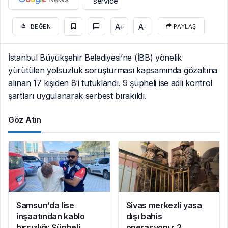
A+
A-
BEĞEN
PAYLAŞ
İstanbul Büyükşehir Belediyesi’ne (İBB) yönelik
yürütülen yolsuzluk soruşturması kapsamında gözaltına
alınan 17 kişiden 8’i tutuklandı. 9 şüpheli ise adli kontrol
şartları uygulanarak serbest bırakıldı.
Göz Atın
Samsun’da lise
Sivas merkezli yasa
inşaatından kablo
dışı bahis
hırsızlığı: Şüpheli
operasyonu: 2