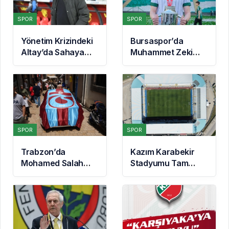
SPOR
SPOR
Yönetim Krizindeki
Bursaspor’da
Altay’da Sahaya
Muhammet Zeki
İniş Zamanı: Siyah-
Dursun’un
Beyazlılar Topbaşı
Sözleşmesi Uzatıldı
Yapıyor
ve Boluspor’a
Kiralandı
SPOR
SPOR
Trabzon’da
Kazım Karabekir
Mohamed Salah
Stadyumu Tam
Heyecanı:
Kapasite Açılıyor:
Taraftarlar
Erzurumspor’un İlk
Mağazalara Akın
Konuğu
Etti
Galatasaray