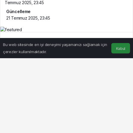
Temmuz 2025, 23:45
Güncelleme
21 Temmuz 2025, 23:45
Bu web sitesinde en iyi deneyimi yaşamanızı sağlamak için
Kabul
çerezler kullanılmaktadır.
Anasayfa
Akış
Hesabım
BEĞEN
PAYLAŞ
ANKARA/TEKHA
Göz Atın
Karşıyaka’nın Topuk
Beylikdüzü’nde
Yaylası Kamp
Narkotik Operasyonu:
Programı ve Hazırlık
62 Kilo 900 Gram