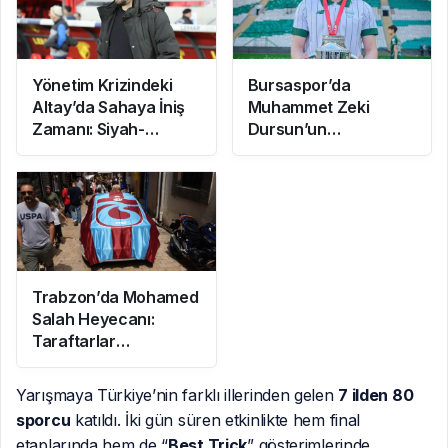
Yönetim Krizindeki
Bursaspor’da
Altay’da Sahaya İniş
Muhammet Zeki
Zamanı: Siyah-
Dursun’un
Beyazlılar Topbaşı
Sözleşmesi Uzatıldı ve
Yapıyor
Boluspor’a Kiralandı
Trabzon’da Mohamed
Salah Heyecanı:
Taraftarlar
Mağazalara Akın Etti
Yarışmaya Türkiye’nin farklı illerinden gelen
7 ilden 80
sporcu
katıldı. İki gün süren etkinlikte hem final
etaplarında hem de “
Best Trick
” gösterimlerinde