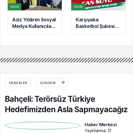
SPOR
SPOR
Aziz Yıldırım Sosyal
Karşıyaka
Medya Kullanıcıları
Basketbol Şubesi
Hakkında Suç
İçin ‘Can Suyu’
Duyurusunda
Kampanyası
Bulundu
Başlatıldı: İlk Destek
Folkart’tan
HABERLER
GÜNDEM
Bahçeli: Terörsüz Türkiye
Hedefimizden Asla Sapmayacağız
Haber Merkezi
Yayınlanma:
21