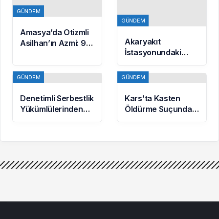
yapıyor
GÜNDEM
GÜNDEM
Amasya’da Otizmli
Akaryakıt
Asilhan’ın Azmi: 9
İstasyonundaki
Yaşında Kur’an-ı
Lastik
Kerim Okumayı
Tamirhanesinde
Öğrendi
GÜNDEM
GÜNDEM
Yangın Çıktı
Denetimli Serbestlik
Kars’ta Kasten
Yükümlülerinden
Öldürme Suçundan
Okula Temizlik
Aranan Hükümlü
Desteği
JASAT
Operasyonuyla
Yakalandı