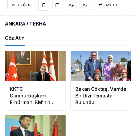
A+
A-
BEĞEN
PAYLAŞ
ANKARA / TEKHA
Göz Atın
KKTC
Bakan Göktaş, Van’da
Cumhurbaşkanı
Bir Dizi Temasta
Erhürman: BM’nin
Bulundu
Mayın Temizleme
Önerisi Rum
Tarafınca Reddedildi