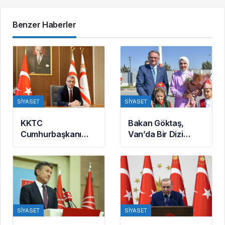
Benzer Haberler
SIYASET
SIYASET
KKTC
Bakan Göktaş,
Cumhurbaşkanı
Van’da Bir Dizi
Erhürman: BM’nin
Temasta Bulundu
Mayın Temizleme
Önerisi Rum
Tarafınca
Reddedildi
SIYASET
SIYASET