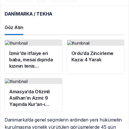
DANİMARKA / TEKHA
Göz Atın
İzmir’de itfaiye eri
Ordu’da Zincirleme
baba, mesai dışında
Kaza: 4 Yaralı
kızının tenis
antrenörlüğünü
yapıyor
Amasya’da Otizmli
Asilhan’ın Azmi: 9
Yaşında Kur’an-ı
Kerim Okumayı
Öğrendi
Danimarka’da genel seçimlerin ardından yeni hükümetin
kurulmasına yönelik yürütülen görüşmelerde 45 gün