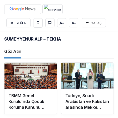
A+
A-
BEĞEN
PAYLAŞ
SÜMEYYENUR ALP – TEKHA
Göz Atın
TBMM Genel
Türkiye, Suudi
Kurulu’nda Çocuk
Arabistan ve Pakistan
Koruma Kanunu
arasında Mekke
teklifinde yeni
Ortak Savunma