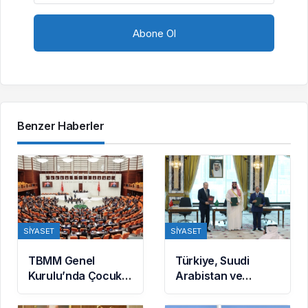
Benzer Haberler
SIYASET
SIYASET
TBMM Genel
Türkiye, Suudi
Kurulu’nda Çocuk
Arabistan ve
Koruma Kanunu
Pakistan arasında
teklifinde yeni
Mekke Ortak