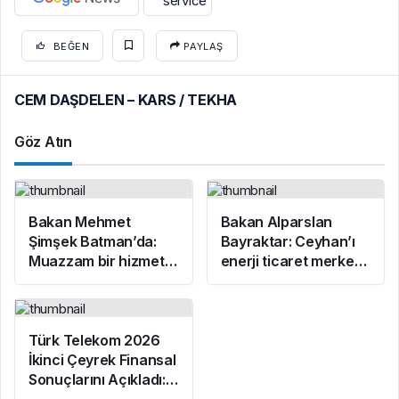
BEĞEN
PAYLAŞ
CEM DAŞDELEN – KARS / TEKHA
Göz Atın
Bakan Mehmet
Bakan Alparslan
Şimşek Batman’da:
Bayraktar: Ceyhan’ı
Muazzam bir hizmet
enerji ticaret merkezi
fırtınası var
yapacağız
Türk Telekom 2026
İkinci Çeyrek Finansal
Sonuçlarını Açıkladı:
Yarı Yıl Geliri 142