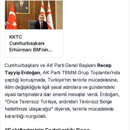
maddeler kabul edildi
Anlaşması imzalandı
KKTC
Cumhurbaşkanı
Erhürman: BM’nin
Mayın Temizleme
Önerisi Rum
Cumhurbaşkanı ve AK Parti Genel Başkanı
Recep
Tarafınca Reddedildi
Tayyip Erdoğan
, AK Parti TBMM Grup Toplantısı’nda
yaptığı konuşmada, Türkiye’nin terörle mücadelesine,
iklim değişikliğiyle ilgili yasal adımlara ve gündemdeki
siyasi tartışmalara dair önemli mesajlar verdi. Erdoğan,
“Önce Terörsüz Türkiye, ardından Terörsüz Bölge
hedefimize ulaşacağız” diyerek, terörle mücadelede
kararlılığı vurguladı.