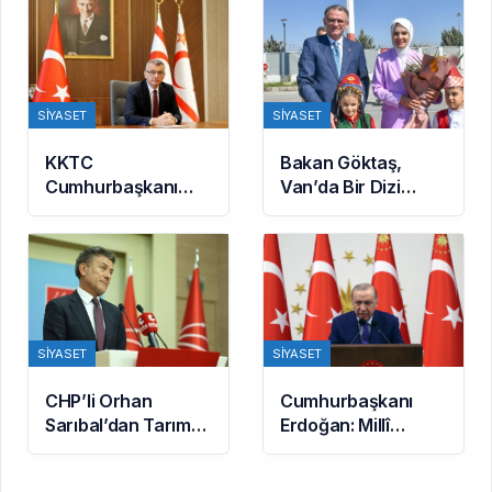
maddeler kabul
Savunma
edildi
Anlaşması
imzalandı
SIYASET
SIYASET
KKTC
Bakan Göktaş,
Cumhurbaşkanı
Van’da Bir Dizi
Erhürman: BM’nin
Temasta Bulundu
Mayın Temizleme
Önerisi Rum
Tarafınca
Reddedildi
SIYASET
SIYASET
CHP’li Orhan
Cumhurbaşkanı
Sarıbal’dan Tarım
Erdoğan: Millî
ve Ekonomi
Dayanışma ve
Eleştirisi: Çiftçi
Toplumsal