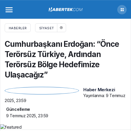
Cumhurbaşkanı Erdoğan: “Önce Terörsüz
Türkiye, Ardından Terörsüz Bölge
HABERLER
SIYASET
Hedefimize Ulaşacağız”
Cumhurbaşkanı Erdoğan: “Önce
Terörsüz Türkiye, Ardından
Terörsüz Bölge Hedefimize
Ulaşacağız”
Haber Merkezi
Yayınlanma:
9 Temmuz
2025, 23:59
Güncelleme
9 Temmuz 2025, 23:59