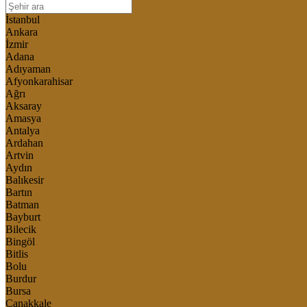
İstanbul
Ankara
İzmir
Adana
Adıyaman
Afyonkarahisar
Ağrı
Aksaray
Amasya
Antalya
Ardahan
Artvin
Aydın
Balıkesir
Bartın
Batman
Bayburt
Bilecik
Bingöl
Bitlis
Bolu
Burdur
Bursa
Çanakkale