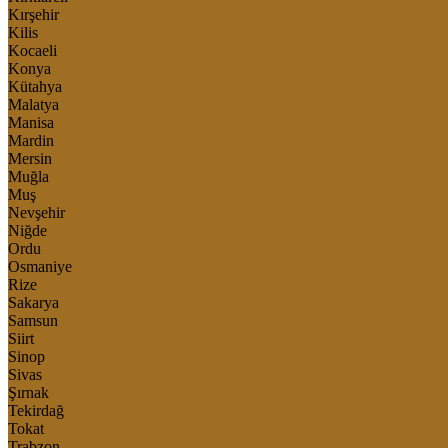
Kırşehir
Kilis
Kocaeli
Konya
Kütahya
Malatya
Manisa
Mardin
Mersin
Muğla
Muş
Nevşehir
Niğde
Ordu
Osmaniye
Rize
Sakarya
Samsun
Siirt
Sinop
Sivas
Şırnak
Tekirdağ
Tokat
Trabzon