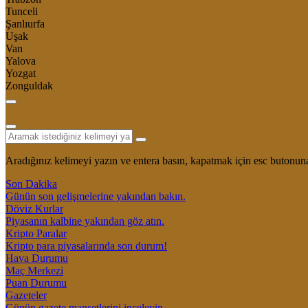
Tunceli
Şanlıurfa
Uşak
Van
Yalova
Yozgat
Zonguldak
Aradığınız kelimeyi yazın ve entera basın, kapatmak için esc butonuna
Son Dakika
Günün son gelişmelerine yakından bakın.
Döviz Kurlar
Piyasanın kalbine yakından göz atın.
Kripto Paralar
Kripto para piyasalarında son durum!
Hava Durumu
Maç Merkezi
Puan Durumu
Gazeteler
Günün gazete manşetlerini inceleyin.