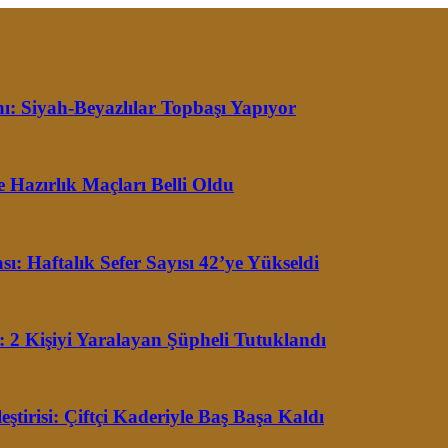
ı: Siyah-Beyazlılar Topbaşı Yapıyor
Hazırlık Maçları Belli Oldu
ı: Haftalık Sefer Sayısı 42’ye Yükseldi
: 2 Kişiyi Yaralayan Şüpheli Tutuklandı
tirisi: Çiftçi Kaderiyle Baş Başa Kaldı