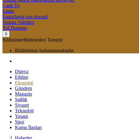
Canlı Tv
Emtia
Emtia'larda son durum!
Namaz Vakitleri
Yol Durumu
0
Bildirimler
Bildirimleri Temizle
Bildiriminiz bulunmamaktadır.
Dünya
Eğitim
Ekonomi
Gündem
Magazin
Sağlık
Siyaset
Teknoloji
Yaşam
Spor
Kamu İlanları
Haberler