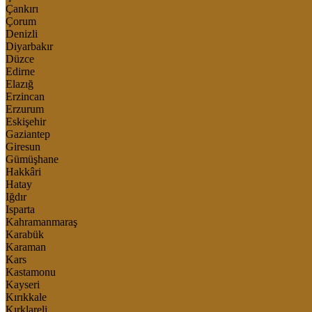
Çankırı
Çorum
Denizli
Diyarbakır
Düzce
Edirne
Elazığ
Erzincan
Erzurum
Eskişehir
Gaziantep
Giresun
Gümüşhane
Hakkâri
Hatay
Iğdır
Isparta
Kahramanmaraş
Karabük
Karaman
Kars
Kastamonu
Kayseri
Kırıkkale
Kırklareli