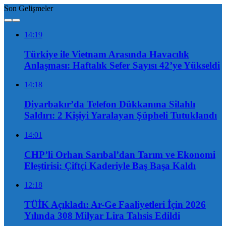
Son Gelişmeler
14:19
Türkiye ile Vietnam Arasında Havacılık
Anlaşması: Haftalık Sefer Sayısı 42’ye Yükseldi
14:18
Diyarbakır’da Telefon Dükkanına Silahlı
Saldırı: 2 Kişiyi Yaralayan Şüpheli Tutuklandı
14:01
CHP’li Orhan Sarıbal’dan Tarım ve Ekonomi
Eleştirisi: Çiftçi Kaderiyle Baş Başa Kaldı
12:18
TÜİK Açıkladı: Ar-Ge Faaliyetleri İçin 2026
Yılında 308 Milyar Lira Tahsis Edildi