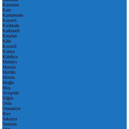
Karaman
Kars
Kastamonu
Kayseri
Kırıkkale
Kırklareli
Kırşehir
Kilis
Kocaeli
Konya
Kütahya
Malatya
Manisa
Mardin
Mersin
Muğla
Muş
Nevşehir
Niğde
Ordu
Osmaniye
Rize
Sakarya
Samsun