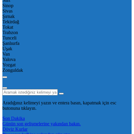
Siirt
Sinop
Sivas
Şırnak
Tekirdağ
Tokat
Trabzon
Tunceli
Şanlıurfa
Uşak
Van
Yalova
Yozgat
Zonguldak
Aradığınız kelimeyi yazın ve entera basın, kapatmak için esc
butonuna tıklayın.
Son Dakika
Günün son gelişmelerine yakından bakın.
Döviz Kurlar