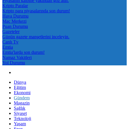
Piyasanın kalbine yakından göz atın.
Kripto Paralar
Kripto para piyasalarında son durum!
Hava Durumu
Maç Merkezi
Puan Durumu
Gazeteler
Günün gazete manşetlerini inceleyin.
Canlı Tv
Emtia
Emtia'larda son durum!
Namaz Vakitleri
Yol Durumu
Dünya
Eğitim
Ekonomi
Gündem
Magazin
Sağlık
Siyaset
Teknoloji
Yaşam
Spor