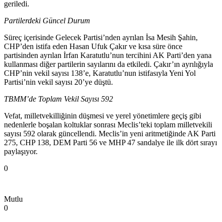
geriledi.
Partilerdeki Güncel Durum
Süreç içerisinde Gelecek Partisi’nden ayrılan İsa Mesih Şahin,
CHP’den istifa eden Hasan Ufuk Çakır ve kısa süre önce
partisinden ayrılan İrfan Karatutlu’nun tercihini AK Parti’den yana
kullanması diğer partilerin sayılarını da etkiledi. Çakır’ın ayrılığıyla
CHP’nin vekil sayısı 138’e, Karatutlu’nun istifasıyla Yeni Yol
Partisi’nin vekil sayısı 20’ye düştü.
TBMM’de Toplam Vekil Sayısı 592
Vefat, milletvekilliğinin düşmesi ve yerel yönetimlere geçiş gibi
nedenlerle boşalan koltuklar sonrası Meclis’teki toplam milletvekili
sayısı 592 olarak güncellendi. Meclis’in yeni aritmetiğinde AK Parti
275, CHP 138, DEM Parti 56 ve MHP 47 sandalye ile ilk dört sırayı
paylaşıyor.
0
Mutlu
0