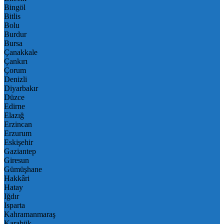
Bingöl
Bitlis
Bolu
Burdur
Bursa
Çanakkale
Çankırı
Çorum
Denizli
Diyarbakır
Düzce
Edirne
Elazığ
Erzincan
Erzurum
Eskişehir
Gaziantep
Giresun
Gümüşhane
Hakkâri
Hatay
Iğdır
Isparta
Kahramanmaraş
Karabük