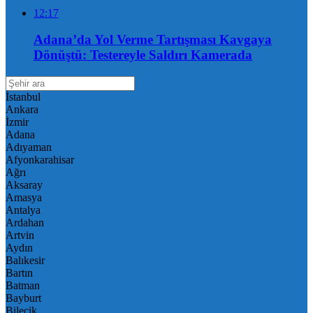
12:17
Adana’da Yol Verme Tartışması Kavgaya
Dönüştü: Testereyle Saldırı Kamerada
İstanbul
Ankara
İzmir
Adana
Adıyaman
Afyonkarahisar
Ağrı
Aksaray
Amasya
Antalya
Ardahan
Artvin
Aydın
Balıkesir
Bartın
Batman
Bayburt
Bilecik