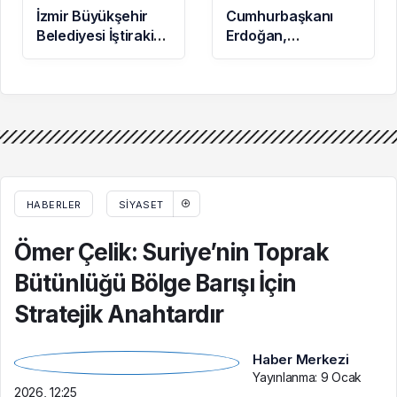
İzmir Büyükşehir
Cumhurbaşkanı
Belediyesi İştirakine
Erdoğan,
Soruşturma: İkinci
Kahramanmaraş’taki
Dalgada 2 Gözaltı
Okul Saldırısında
Hayatını
Kaybedenlerin
Ailelerini Kabul Etti
HABERLER
SIYASET
Ömer Çelik: Suriye’nin Toprak
Bütünlüğü Bölge Barışı İçin
Stratejik Anahtardır
Haber Merkezi
Yayınlanma:
9 Ocak
2026, 12:25