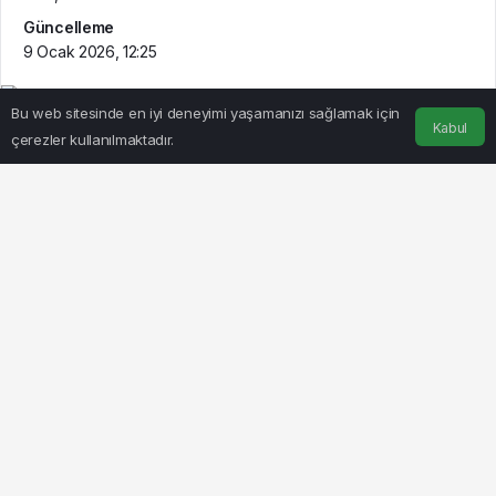
Güncelleme
9 Ocak 2026, 12:25
Bu web sitesinde en iyi deneyimi yaşamanızı sağlamak için
Kabul
çerezler kullanılmaktadır.
Anasayfa
Akış
Hesabım
BEĞEN
PAYLAŞ
ANKARA / TEKHA
Göz Atın
Cumhurbaşkanı
Cumhurbaşkanı
Erdoğan: Millî
Recep Tayyip
Dayanışma ve
Erdoğan