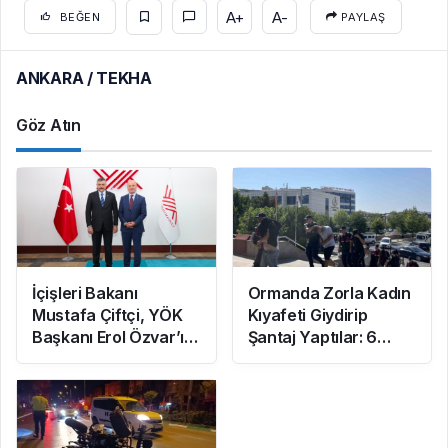
A+
A-
BEĞEN
PAYLAŞ
ANKARA / TEKHA
Göz Atın
İçişleri Bakanı
Ormanda Zorla Kadın
Mustafa Çiftçi, YÖK
Kıyafeti Giydirip
Başkanı Erol Özvar’ı
Şantaj Yaptılar: 6
Ziyaret Etti
Gözaltı