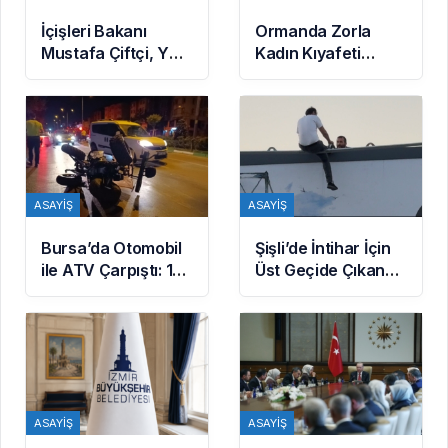
İçişleri Bakanı
Ormanda Zorla
Mustafa Çiftçi, YÖK
Kadın Kıyafeti
Başkanı Erol Özvar’ı
Giydirip Şantaj
Ziyaret Etti
Yaptılar: 6 Gözaltı
ASAYIŞ
ASAYIŞ
Bursa’da Otomobil
Şişli’de İntihar İçin
ile ATV Çarpıştı: 1
Üst Geçide Çıkan
Ölü
Kişi Polis
Tarafından İkna
Edildi
ASAYIŞ
ASAYIŞ